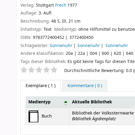
Verlag:
Stuttgart
Frech
1977
Auflage:
3. Aufl
Beschreibung:
48 S. Ill. 21 cm
Inhaltstyp:
Text
Medientyp:
ohne Hilfsmittel zu benutz
ISBN:
9783772400452
3772400450
Schlagwörter:
Sonnenuhr
Sonnenuhr
Sonnenuhr
Andere Klassifikation:
20a | 22a | 004 | 600 | 620 | 640 
Tags dieser Bibliothek:
Es gibt keine Tags für diesen Tite
Sternchenbewertung
Durchschnittliche Bewertung: 0.0 
Exemplare
( 1 )
Kommentare ( 0 )
Medientyp
Aktuelle Bibliothek
Exemplare
Bibliothek der Volkssternwart
Buch
Bibliothek Ägidienplatz