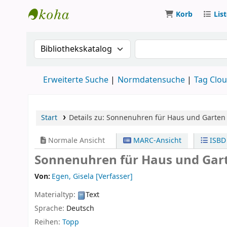
Korb
Lis
Koha
Suche im Katalog nach:
Suche im Katalog
Erweiterte Suche
Normdatensuche
Tag Clo
Start
Details zu:
Sonnenuhren für Haus und Garten
Normale Ansicht
MARC-Ansicht
ISBD
Sonnenuhren für Haus und Gar
Von:
Egen, Gisela
[Verfasser]
Materialtyp:
Text
Sprache:
Deutsch
Reihen:
Topp