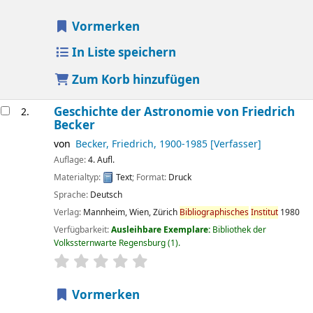
Vormerken
In Liste speichern
Zum Korb hinzufügen
Geschichte der Astronomie
von Friedrich
2.
Becker
von
Becker, Friedrich
, 1900-1985
[Verfasser]
Auflage:
4. Aufl.
Materialtyp:
Text
; Format:
Druck
Sprache:
Deutsch
Verlag:
Mannheim, Wien, Zürich
Bibliographisches
Institut
1980
Verfügbarkeit:
Ausleihbare Exemplare:
Bibliothek der
Volkssternwarte Regensburg
(1).
Sternchenbewertung
Durchschnitt: 0.0 von 5 Sternen
Vormerken