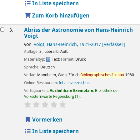
In Liste speichern
Zum Korb hinzufügen
Abriss der Astronomie
von Hans-Heinrich
3.
Voigt
von
Voigt, Hans-Heinrich
, 1921-2017
[Verfasser]
Auflage:
3., überarb. Aufl.
Materialtyp:
Text
; Format:
Druck
Sprache:
Deutsch
Verlag:
Mannheim, Wien, Zürich
Bibliographisches
Institut
1980
Online-Ressourcen:
Inhaltsverzeichnis
Verfügbarkeit:
Ausleihbare Exemplare:
Bibliothek der
Volkssternwarte Regensburg
(1).
Sternchenbewertung
Durchschnitt: 0.0 von 5 Sternen
Vormerken
In Liste speichern