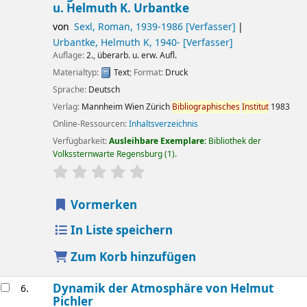
u. Helmuth K. Urbantke
von
Sexl, Roman
, 1939-1986
[Verfasser]
Urbantke, Helmuth K
, 1940-
[Verfasser]
Auflage:
2., überarb. u. erw. Aufl.
Materialtyp:
Text
; Format:
Druck
Sprache:
Deutsch
Verlag:
Mannheim
Wien
Zürich
Bibliographisches
Institut
1983
Online-Ressourcen:
Inhaltsverzeichnis
Verfügbarkeit:
Ausleihbare Exemplare:
Bibliothek der
Volkssternwarte Regensburg
(1).
Sternchenbewertung
Durchschnitt: 0.0 von 5 Sternen
Vormerken
In Liste speichern
Zum Korb hinzufügen
Dynamik der Atmosphäre
von Helmut
6.
Pichler