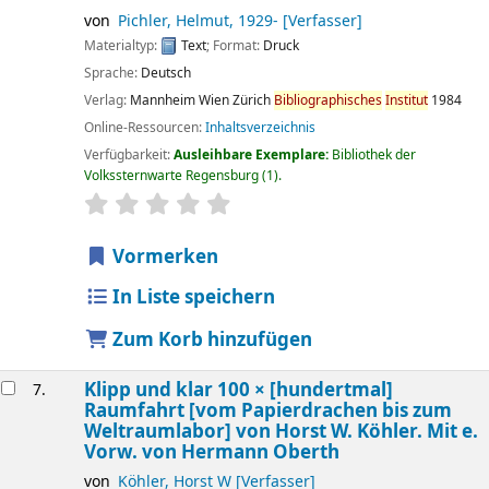
von
Pichler, Helmut
, 1929-
[Verfasser]
Materialtyp:
Text
; Format:
Druck
Sprache:
Deutsch
Verlag:
Mannheim
Wien
Zürich
Bibliographisches
Institut
1984
Online-Ressourcen:
Inhaltsverzeichnis
Verfügbarkeit:
Ausleihbare Exemplare:
Bibliothek der
Volkssternwarte Regensburg
(1).
Sternchenbewertung
Durchschnitt: 0.0 von 5 Sternen
Vormerken
In Liste speichern
Zum Korb hinzufügen
Klipp und klar 100 × [hundertmal]
7.
Raumfahrt [vom Papierdrachen bis zum
Weltraumlabor]
von Horst W. Köhler. Mit e.
Vorw. von Hermann Oberth
von
Köhler, Horst W
[Verfasser]