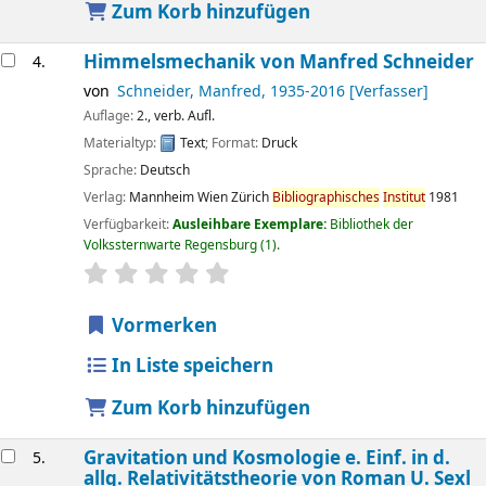
Zum Korb hinzufügen
Himmelsmechanik
von Manfred Schneider
4.
von
Schneider, Manfred
, 1935-2016
[Verfasser]
Auflage:
2., verb. Aufl.
Materialtyp:
Text
; Format:
Druck
Sprache:
Deutsch
Verlag:
Mannheim
Wien
Zürich
Bibliographisches
Institut
1981
Verfügbarkeit:
Ausleihbare Exemplare:
Bibliothek der
Volkssternwarte Regensburg
(1).
Sternchenbewertung
Durchschnitt: 0.0 von 5 Sternen
Vormerken
In Liste speichern
Zum Korb hinzufügen
Gravitation und Kosmologie e. Einf. in d.
5.
allg. Relativitätstheorie
von Roman U. Sexl