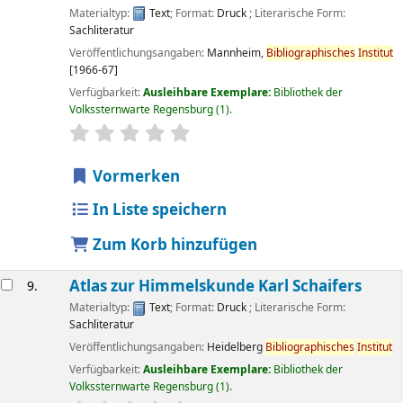
Materialtyp:
Text
; Format:
Druck
; Literarische Form:
Sachliteratur
Veröffentlichungsangaben:
Mannheim,
Bibliographisches
Institut
[1966-67]
Verfügbarkeit:
Ausleihbare Exemplare:
Bibliothek der
Volkssternwarte Regensburg
(1).
Sternchenbewertung
Durchschnitt: 0.0 von 5 Sternen
Vormerken
In Liste speichern
Zum Korb hinzufügen
Atlas zur Himmelskunde
Karl Schaifers
9.
Materialtyp:
Text
; Format:
Druck
; Literarische Form:
Sachliteratur
Veröffentlichungsangaben:
Heidelberg
Bibliographisches
Institut
Verfügbarkeit:
Ausleihbare Exemplare:
Bibliothek der
Volkssternwarte Regensburg
(1).