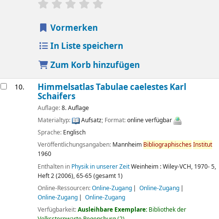
Sternchenbewertung
Durchschnitt: 0.0 von 5 Sternen
Vormerken
In Liste speichern
Zum Korb hinzufügen
Himmelsatlas Tabulae caelestes
Karl
10.
Schaifers
Auflage:
8. Auflage
Materialtyp:
Aufsatz
; Format:
online verfügbar
Sprache:
Englisch
Veröffentlichungsangaben:
Mannheim
Bibliographisches
Institut
1960
Enthalten in
Physik in unserer Zeit
Weinheim : Wiley-VCH, 1970- 5,
Heft 2 (2006), 65-65 (gesamt 1)
Online-Ressourcen:
Online-Zugang
Online-Zugang
Online-Zugang
Online-Zugang
Verfügbarkeit:
Ausleihbare Exemplare:
Bibliothek der
Volkssternwarte Regensburg
(2).