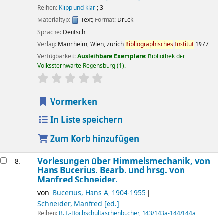
Reihen:
Klipp und klar
; 3
Materialtyp:
Text
; Format:
Druck
Sprache:
Deutsch
Verlag:
Mannheim, Wien, Zürich
Bibliographisches
Institut
1977
Verfügbarkeit:
Ausleihbare Exemplare:
Bibliothek der
Volkssternwarte Regensburg
(1).
Sternchenbewertung
Durchschnitt: 0.0 von 5 Sternen
Vormerken
In Liste speichern
Zum Korb hinzufügen
Vorlesungen über Himmelsmechanik,
von
8.
Hans Bucerius. Bearb. und hrsg. von
Manfred Schneider.
von
Bucerius, Hans A
, 1904-1955
Schneider, Manfred
[ed.]
Reihen:
B. I.-Hochschultaschenbücher, 143/143a-144/144a