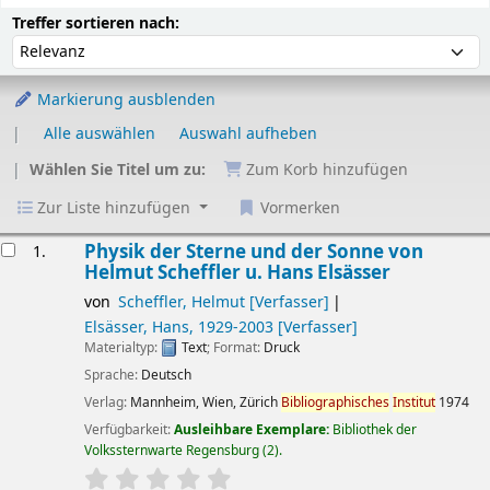
Sortieren
Sortieren nach:
Treffer sortieren nach:
Markierung ausblenden
Alle auswählen
Auswahl aufheben
Wählen Sie Titel um zu:
Zum Korb hinzufügen
Zur Liste hinzufügen
Vormerken
Ergebnisse
Physik der Sterne und der Sonne
von
1.
Helmut Scheffler u. Hans Elsässer
von
Scheffler, Helmut
[Verfasser]
Elsässer, Hans
, 1929-2003
[Verfasser]
Materialtyp:
Text
; Format:
Druck
Sprache:
Deutsch
Verlag:
Mannheim, Wien, Zürich
Bibliographisches
Institut
1974
Verfügbarkeit:
Ausleihbare Exemplare:
Bibliothek der
Volkssternwarte Regensburg
(2).
Sternchenbewertung
Durchschnitt: 0.0 von 5 Sternen