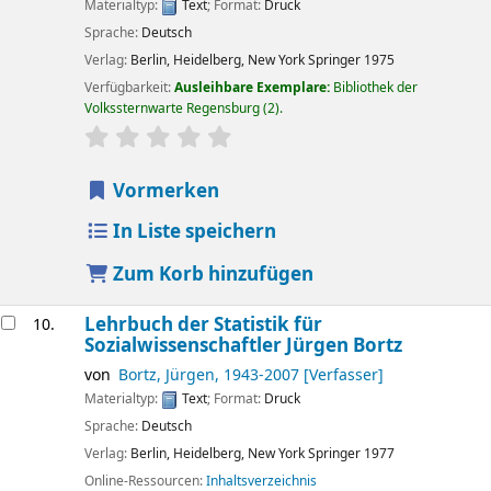
Materialtyp:
Text
; Format:
Druck
Sprache:
Deutsch
Verlag:
Berlin, Heidelberg, New York
Springer
1975
Verfügbarkeit:
Ausleihbare Exemplare:
Bibliothek der
Volkssternwarte Regensburg
(2).
Sternchenbewertung
Durchschnitt: 0.0 von 5 Sternen
Vormerken
In Liste speichern
Zum Korb hinzufügen
Lehrbuch der Statistik für
10.
Sozialwissenschaftler
Jürgen Bortz
von
Bortz, Jürgen
, 1943-2007
[Verfasser]
Materialtyp:
Text
; Format:
Druck
Sprache:
Deutsch
Verlag:
Berlin, Heidelberg, New York
Springer
1977
Online-Ressourcen:
Inhaltsverzeichnis