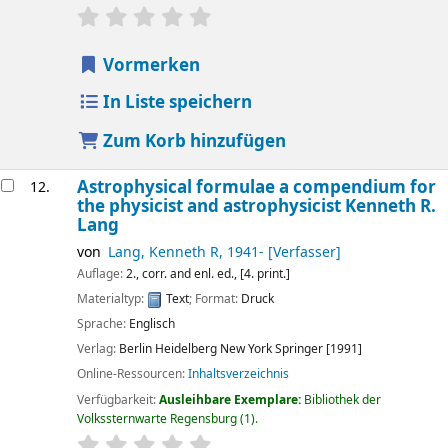
Sternchenbewertung
Durchschnitt: 0.0 von 5 Sternen
Vormerken
In Liste speichern
Zum Korb hinzufügen
Astrophysical formulae a compendium for
12.
the physicist and astrophysicist
Kenneth R.
Lang
von
Lang, Kenneth R
, 1941-
[Verfasser]
Auflage:
2., corr. and enl. ed., [4. print.]
Materialtyp:
Text
; Format:
Druck
Sprache:
Englisch
Verlag:
Berlin
Heidelberg
New York
Springer
[1991]
Online-Ressourcen:
Inhaltsverzeichnis
Verfügbarkeit:
Ausleihbare Exemplare:
Bibliothek der
Volkssternwarte Regensburg
(1).
Sternchenbewertung
Durchschnitt: 0.0 von 5 Sternen