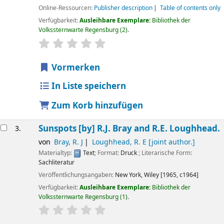
Online-Ressourcen:
Publisher description
Table of contents only
Verfügbarkeit:
Ausleihbare Exemplare:
Bibliothek der
Volkssternwarte Regensburg
(2).
Sternchenbewertung
Durchschnitt: 0.0 von 5 Sternen
Vormerken
In Liste speichern
Zum Korb hinzufügen
Sunspots
[by] R.J. Bray and R.E. Loughhead.
3.
von
Bray, R. J
Loughhead, R. E
[joint author.]
Materialtyp:
Text
; Format:
Druck
; Literarische Form:
Sachliteratur
Veröffentlichungsangaben:
New York,
Wiley
[1965, c1964]
Verfügbarkeit:
Ausleihbare Exemplare:
Bibliothek der
Volkssternwarte Regensburg
(1).
Sternchenbewertung
Durchschnitt: 0.0 von 5 Sternen