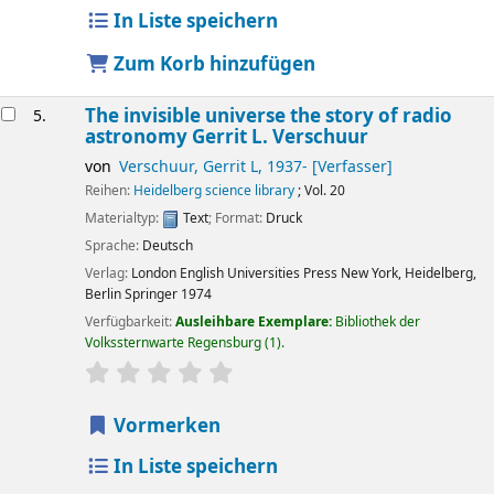
In Liste speichern
Zum Korb hinzufügen
The invisible universe the story of radio
5.
astronomy
Gerrit L. Verschuur
von
Verschuur, Gerrit L
, 1937-
[Verfasser]
Reihen:
Heidelberg science library
; Vol. 20
Materialtyp:
Text
; Format:
Druck
Sprache:
Deutsch
Verlag:
London
English Universities Press
New York, Heidelberg,
Berlin
Springer
1974
Verfügbarkeit:
Ausleihbare Exemplare:
Bibliothek der
Volkssternwarte Regensburg
(1).
Sternchenbewertung
Durchschnitt: 0.0 von 5 Sternen
Vormerken
In Liste speichern