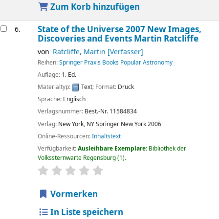
Zum Korb hinzufügen
State of the Universe 2007 New Images,
6.
Discoveries and Events
Martin Ratcliffe
von
Ratcliffe, Martin
[Verfasser]
Reihen:
Springer Praxis Books Popular Astronomy
Auflage:
1. Ed.
Materialtyp:
Text
; Format:
Druck
Sprache:
Englisch
Verlagsnummer:
Best.-Nr. 11584834
Verlag:
New York, NY
Springer New York
2006
Online-Ressourcen:
Inhaltstext
Verfügbarkeit:
Ausleihbare Exemplare:
Bibliothek der
Volkssternwarte Regensburg
(1).
Sternchenbewertung
Durchschnitt: 0.0 von 5 Sternen
Vormerken
In Liste speichern