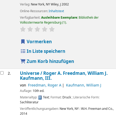
Verlag:
New York, NY
Wiley, J
2002
Online-Ressourcen:
Inhaltstext
Verfügbarkeit:
Ausleihbare Exemplare:
Bibliothek der
Volkssternwarte Regensburg
(1).
Sternchenbewertung
Durchschnitt: 0.0 von 5 Sternen
Vormerken
In Liste speichern
Zum Korb hinzufügen
Universe /
Roger A. Freedman, William J.
2.
Kaufmann, III.
von
Freedman, Roger A
Kaufmann, William J
Auflage:
10th ed.
Materialtyp:
Text
; Format:
Druck
; Literarische Form:
Sachliteratur
Veröffentlichungsangaben:
New York, NY :
W.H. Freeman and Co.,
2014