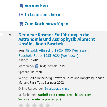
Vormerken
In Liste speichern
Zum Korb hinzufügen
Der neue Kosmos Einführung in die
15.
Astronomie und Astrophysik
Albrecht
Unsöld ; Bodo Baschek
von
Unsöld, Albrecht
, 1905-1995
[Verfasser]
Baschek, Bodo
, 1935-2022
[Verfasser]
Auflage:
7. Aufl.
Materialtyp:
Text
; Format:
Druck
Sprache:
Deutsch
Verlag:
Berlin
Heidelberg
New York
Barcelona
Hongkong
London
Mailand
Paris
Tokio
Springer
2002
Online-Ressourcen:
Inhaltsverzeichnis
Verfügbarkeit:
Ausleihbare Exemplare:
Bibliothek der
Volkssternwarte Regensburg
(1).
Sternchenbewertung
Durchschnitt: 0.0 von 5 Sternen