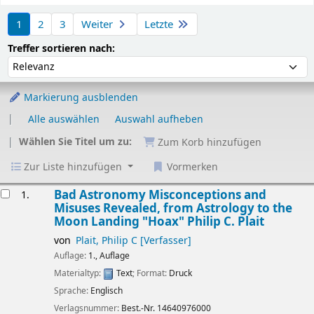
Sortieren
1
2
3
Weiter
Letzte
Sortieren nach:
Treffer sortieren nach:
Markierung ausblenden
Alle auswählen
Auswahl aufheben
Wählen Sie Titel um zu:
Zum Korb hinzufügen
Zur Liste hinzufügen
Vormerken
Ergebnisse
Bad Astronomy Misconceptions and
1.
Misuses Revealed, from Astrology to the
Moon Landing "Hoax"
Philip C. Plait
von
Plait, Philip C
[Verfasser]
Auflage:
1., Auflage
Materialtyp:
Text
; Format:
Druck
Sprache:
Englisch
Verlagsnummer:
Best.-Nr. 14640976000