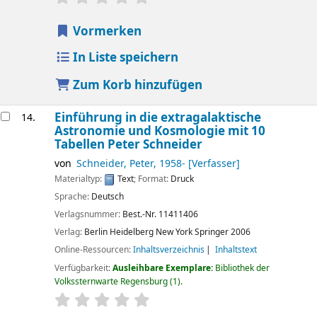
Vormerken
In Liste speichern
Zum Korb hinzufügen
Einführung in die extragalaktische
14.
Astronomie und Kosmologie mit 10
Tabellen
Peter Schneider
von
Schneider, Peter
, 1958-
[Verfasser]
Materialtyp:
Text
; Format:
Druck
Sprache:
Deutsch
Verlagsnummer:
Best.-Nr. 11411406
Verlag:
Berlin
Heidelberg
New York
Springer
2006
Online-Ressourcen:
Inhaltsverzeichnis
Inhaltstext
Verfügbarkeit:
Ausleihbare Exemplare:
Bibliothek der
Volkssternwarte Regensburg
(1).
Sternchenbewertung
Durchschnitt: 0.0 von 5 Sternen