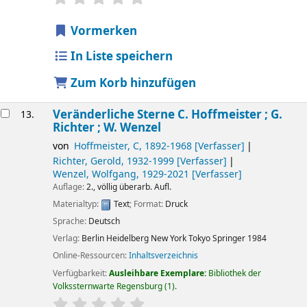
Vormerken
In Liste speichern
Zum Korb hinzufügen
Veränderliche Sterne
C. Hoffmeister ; G.
13.
Richter ; W. Wenzel
von
Hoffmeister, C
, 1892-1968
[Verfasser]
Richter, Gerold
, 1932-1999
[Verfasser]
Wenzel, Wolfgang
, 1929-2021
[Verfasser]
Auflage:
2., völlig überarb. Aufl.
Materialtyp:
Text
; Format:
Druck
Sprache:
Deutsch
Verlag:
Berlin
Heidelberg
New York
Tokyo
Springer
1984
Online-Ressourcen:
Inhaltsverzeichnis
Verfügbarkeit:
Ausleihbare Exemplare:
Bibliothek der
Volkssternwarte Regensburg
(1).
Sternchenbewertung
Durchschnitt: 0.0 von 5 Sternen