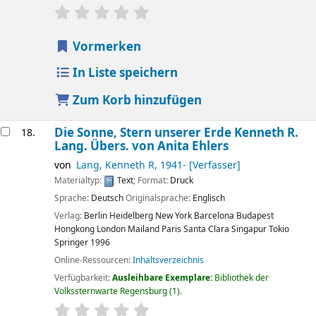
Sternchenbewertung
Durchschnitt: 0.0 von 5 Sternen
Vormerken
In Liste speichern
Zum Korb hinzufügen
Die Sonne, Stern unserer Erde
Kenneth R.
18.
Lang. Übers. von Anita Ehlers
von
Lang, Kenneth R
, 1941-
[Verfasser]
Materialtyp:
Text
; Format:
Druck
Sprache:
Deutsch
Originalsprache:
Englisch
Verlag:
Berlin
Heidelberg
New York
Barcelona
Budapest
Hongkong
London
Mailand
Paris
Santa Clara
Singapur
Tokio
Springer
1996
Online-Ressourcen:
Inhaltsverzeichnis
Verfügbarkeit:
Ausleihbare Exemplare:
Bibliothek der
Volkssternwarte Regensburg
(1).
Sternchenbewertung
Durchschnitt: 0.0 von 5 Sternen