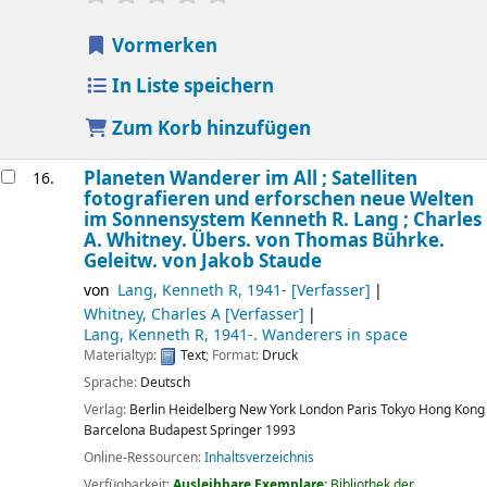
Vormerken
In Liste speichern
Zum Korb hinzufügen
Planeten Wanderer im All ; Satelliten
16.
fotografieren und erforschen neue Welten
im Sonnensystem
Kenneth R. Lang ; Charles
A. Whitney. Übers. von Thomas Bührke.
Geleitw. von Jakob Staude
von
Lang, Kenneth R
, 1941-
[Verfasser]
Whitney, Charles A
[Verfasser]
Lang, Kenneth R
, 1941-
. Wanderers in space
Materialtyp:
Text
; Format:
Druck
Sprache:
Deutsch
Verlag:
Berlin
Heidelberg
New York
London
Paris
Tokyo
Hong Kong
Barcelona
Budapest
Springer
1993
Online-Ressourcen:
Inhaltsverzeichnis
Verfügbarkeit:
Ausleihbare Exemplare:
Bibliothek der