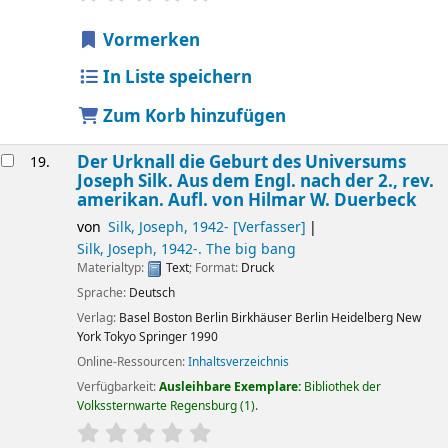
Vormerken
In Liste speichern
Zum Korb hinzufügen
Der Urknall die Geburt des Universums
19.
Joseph Silk. Aus dem Engl. nach der 2., rev.
amerikan. Aufl. von Hilmar W. Duerbeck
von
Silk, Joseph
, 1942-
[Verfasser]
Silk, Joseph
, 1942-
. The big bang
Materialtyp:
Text
; Format:
Druck
Sprache:
Deutsch
Verlag:
Basel
Boston
Berlin
Birkhäuser
Berlin
Heidelberg
New
York
Tokyo
Springer
1990
Online-Ressourcen:
Inhaltsverzeichnis
Verfügbarkeit:
Ausleihbare Exemplare:
Bibliothek der
Volkssternwarte Regensburg
(1).
Sternchenbewertung
Durchschnitt: 0.0 von 5 Sternen