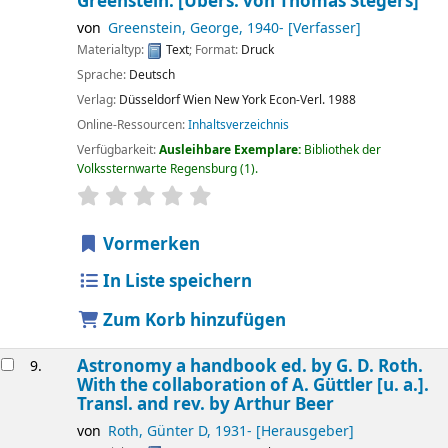
Greenstein. [Übers. von Thomas Stegers]
von
Greenstein, George
, 1940-
[Verfasser]
Materialtyp:
Text
; Format:
Druck
Sprache:
Deutsch
Verlag:
Düsseldorf
Wien
New York
Econ-Verl.
1988
Online-Ressourcen:
Inhaltsverzeichnis
Verfügbarkeit:
Ausleihbare Exemplare:
Bibliothek der
Volkssternwarte Regensburg
(1).
Sternchenbewertung
Durchschnitt: 0.0 von 5 Sternen
Vormerken
In Liste speichern
Zum Korb hinzufügen
Astronomy a handbook
ed. by G. D. Roth.
9.
With the collaboration of A. Güttler [u. a.].
Transl. and rev. by Arthur Beer
von
Roth, Günter D
, 1931-
[Herausgeber]