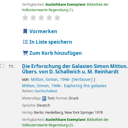
Verfügbarkeit:
Ausleihbare Exemplare:
Bibliothek der
Volkssternwarte Regensburg
(1).
Sternchenbewertung
Durchschnitt: 0.0 von 5 Sternen
Vormerken
In Liste speichern
Zum Korb hinzufügen
Die Erforschung der Galaxien
Simon Mitton.
11.
Übers. von D. Schallwich u. M. Reinhardt
von
Mitton, Simon
, 1946-
[Verfasser]
Mitton, Simon
, 1946-
. Exploring the galaxies
Reihen:
Hochschultext
Materialtyp:
Text
; Format:
Druck
Sprache:
Deutsch
Verlag:
Berlin, Heidelberg, New York
Springer
1978
Verfügbarkeit:
Ausleihbare Exemplare:
Bibliothek der
Volkssternwarte Regensburg
(2).