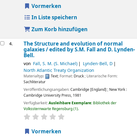
Vormerken
In Liste speichern
Zum Korb hinzufügen
The Structure and evolution of normal
4.
galaxies /
edited by S.M. Fall and D. Lynden-
Bell.
von
Fall, S. M. (S. Michael)
Lynden-Bell, D
North Atlantic Treaty Organization
Materialtyp:
Text
; Format:
Druck
; Literarische Form:
Sachliteratur
Veröffentlichungsangaben:
Cambridge [England] ; New York :
Cambridge University Press,
1981
Verfügbarkeit:
Ausleihbare Exemplare:
Bibliothek der
Volkssternwarte Regensburg
(1).
Sternchenbewertung
Durchschnitt: 0.0 von 5 Sternen
Vormerken