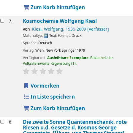
Zum Korb hinzufügen
Kosmochemie
Wolfgang Kiesl
7.
von
Kiesl, Wolfgang
, 1936-2009
[Verfasser]
Materialtyp:
Text
; Format:
Druck
Sprache:
Deutsch
Verlag:
Wien, New York
Springer
1979
Verfügbarkeit:
Ausleihbare Exemplare:
Bibliothek der
Volkssternwarte Regensburg
(1).
Sternchenbewertung
Durchschnitt: 0.0 von 5 Sternen
Vormerken
In Liste speichern
Zum Korb hinzufügen
Die zweite Sonne Quantenmechanik, rote
8.
Riesen u.d. Gesetze d. Kosmos
George