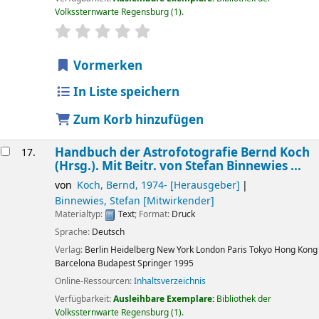
Volkssternwarte Regensburg
(1).
Sternchenbewertung
Durchschnitt: 0.0 von 5 Sternen
Vormerken
In Liste speichern
Zum Korb hinzufügen
Handbuch der Astrofotografie
Bernd Koch
17.
(Hrsg.). Mit Beitr. von Stefan Binnewies ...
von
Koch, Bernd
, 1974-
[Herausgeber]
Binnewies, Stefan
[Mitwirkender]
Materialtyp:
Text
; Format:
Druck
Sprache:
Deutsch
Verlag:
Berlin
Heidelberg
New York
London
Paris
Tokyo
Hong Kong
Barcelona
Budapest
Springer
1995
Online-Ressourcen:
Inhaltsverzeichnis
Verfügbarkeit:
Ausleihbare Exemplare:
Bibliothek der
Volkssternwarte Regensburg
(1).