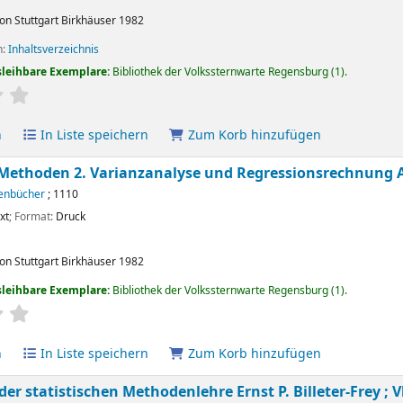
ton
Stuttgart
Birkhäuser
1982
n:
Inhaltsverzeichnis
sleihbare Exemplare:
Bibliothek der Volkssternwarte Regensburg
(1).
ertung
Durchschnitt: 0.0 von 5 Sternen
n
In Liste speichern
Zum Korb hinzufügen
e Methoden 2. Varianzanalyse und Regressionsrechnung
enbücher
; 1110
xt
; Format:
Druck
ton
Stuttgart
Birkhäuser
1982
sleihbare Exemplare:
Bibliothek der Volkssternwarte Regensburg
(1).
ertung
Durchschnitt: 0.0 von 5 Sternen
n
In Liste speichern
Zum Korb hinzufügen
der statistischen Methodenlehre
Ernst P. Billeter-Frey ;