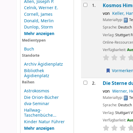
Allen, Joseph P.
Ergebnisse
Kosmos Himm
1.
Celnik, Werner E.
von
Keller, Ha
Cornell, James
Materialtyp:
Te
Donald, Merlin
Dunlop, Storm
Sprache:
Deutsch
Mehr anzeigen
Verlag:
Stuttgart
F
Medientypen
Online-Ressource
Buch
Verfügbarkeit:
Au
Standorte
Sternchenbew
Archiv Ägidienplatz
Bibliothek
Vormerke
Ägidienplatz
Die Sterne d
Reihen
2.
Astrokosmos
von
Werner, H
Die Orion-Bücher
Materialtyp:
Te
dva-Seminar
Sprache:
Deutsch
Hallwag-
Verlag:
Stuttgart
V
Taschenbüche...
Verfügbarkeit:
Au
Kinder Natur Führer
Sternchenbew
Mehr anzeigen