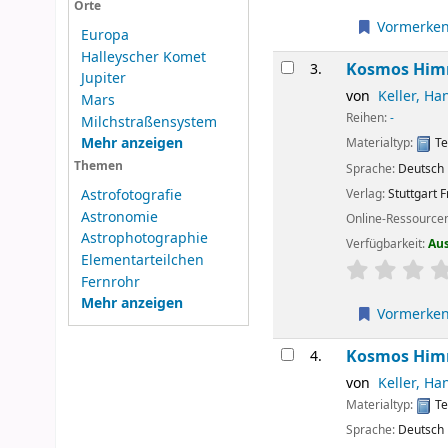
Orte
Vormerke
Europa
Halleyscher Komet
Kosmos Himm
3.
Jupiter
von
Keller, Ha
Mars
Reihen:
-
Milchstraßensystem
Mehr anzeigen
Materialtyp:
Te
Themen
Sprache:
Deutsch
Verlag:
Stuttgart
F
Astrofotografie
Astronomie
Online-Ressource
Astrophotographie
Verfügbarkeit:
Au
Elementarteilchen
Sternchenbew
Fernrohr
Mehr anzeigen
Vormerke
Kosmos Himm
4.
von
Keller, Ha
Materialtyp:
Te
Sprache:
Deutsch