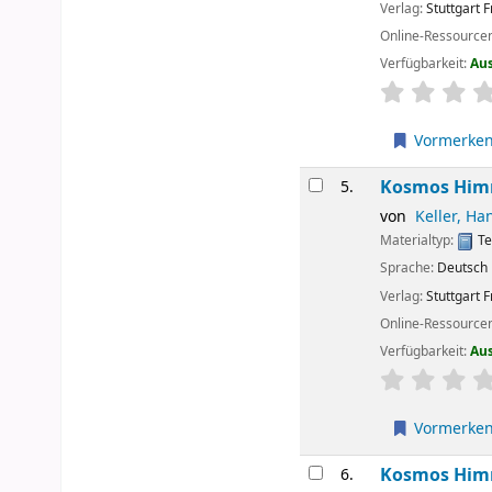
Verlag:
Stuttgart
F
Online-Ressource
Verfügbarkeit:
Au
Sternchenbew
Vormerke
Kosmos Himm
5.
von
Keller, Ha
Materialtyp:
Te
Sprache:
Deutsch
Verlag:
Stuttgart
F
Online-Ressource
Verfügbarkeit:
Au
Sternchenbew
Vormerke
Kosmos Himm
6.