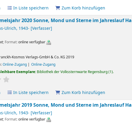
n
In Liste speichern
Zum Korb hinzufügen
elsjahr 2020 Sonne, Mond und Sterne im Jahreslauf
Ha
ns-Ulrich
, 1943-
[Verfasser]
xt
; Format:
online verfügbar
ranckh-Kosmos Verlags-GmbH & Co. KG
2019
n:
Online-Zugang
Online-Zugang
sleihbare Exemplare:
Bibliothek der Volkssternwarte Regensburg
(1).
ertung
Durchschnitt: 0.0 von 5 Sternen
n
In Liste speichern
Zum Korb hinzufügen
elsjahr 2019 Sonne, Mond und Sterne im Jahreslauf
Ha
ns-Ulrich
, 1943-
[Verfasser]
xt
; Format:
online verfügbar