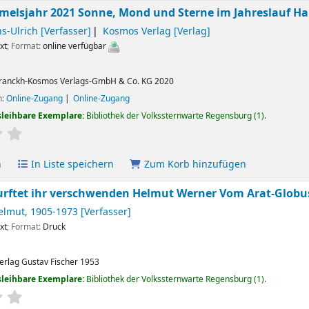
elsjahr 2021 Sonne, Mond und Sterne im Jahreslauf
Ha
ns-Ulrich
[Verfasser]
Kosmos Verlag
[Verlag]
xt
; Format:
online verfügbar
ranckh-Kosmos Verlags-GmbH & Co. KG
2020
n:
Online-Zugang
Online-Zugang
sleihbare Exemplare:
Bibliothek der Volkssternwarte Regensburg
(1).
ertung
Durchschnitt: 0.0 von 5 Sternen
n
In Liste speichern
Zum Korb hinzufügen
urftet ihr verschwenden
Helmut Werner
Vom Arat-Globu
elmut
, 1905-1973
[Verfasser]
xt
; Format:
Druck
erlag Gustav Fischer
1953
sleihbare Exemplare:
Bibliothek der Volkssternwarte Regensburg
(1).
ertung
Durchschnitt: 0.0 von 5 Sternen