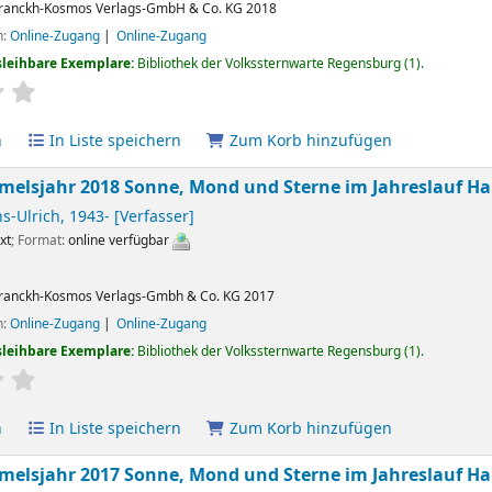
ranckh-Kosmos Verlags-GmbH & Co. KG
2018
n:
Online-Zugang
Online-Zugang
sleihbare Exemplare:
Bibliothek der Volkssternwarte Regensburg
(1).
ertung
Durchschnitt: 0.0 von 5 Sternen
n
In Liste speichern
Zum Korb hinzufügen
elsjahr 2018 Sonne, Mond und Sterne im Jahreslauf
Ha
ns-Ulrich
, 1943-
[Verfasser]
xt
; Format:
online verfügbar
ranckh-Kosmos Verlags-Gmbh & Co. KG
2017
n:
Online-Zugang
Online-Zugang
sleihbare Exemplare:
Bibliothek der Volkssternwarte Regensburg
(1).
ertung
Durchschnitt: 0.0 von 5 Sternen
n
In Liste speichern
Zum Korb hinzufügen
elsjahr 2017 Sonne, Mond und Sterne im Jahreslauf
Ha