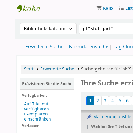
Korb
Lis
Koha
Suche im Katalog nach:
Suche im Katalog
Erweiterte Suche
Normdatensuche
Tag Clo
Start
Erweiterte Suche
Suchergebnisse für 'pl:"Stu
Ihre Suche erzi
Präzisieren Sie die Suche
Sortieren
Verfügbarkeit
1
2
3
4
5
6
Auf Titel mit
verfügbaren
Exemplaren
Markierung ausble
einschränken
Wählen Sie Titel um
Verfasser