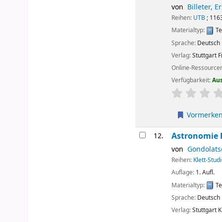
von
Billeter, E
Reihen:
UTB
; 116
Materialtyp:
Te
Sprache:
Deutsch
Verlag:
Stuttgart
F
Online-Ressource
Verfügbarkeit:
Au
Sternchenbew
Vormerke
Astronomie B
12.
von
Gondolatsc
Reihen:
Klett-Stud
Auflage:
1. Aufl.
Materialtyp:
Te
Sprache:
Deutsch
Verlag:
Stuttgart
K