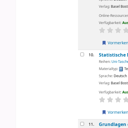
Verlag:
Basel
Bos
Online-Ressource
Verfügbarkeit:
Au
Sternchenbew
Vormerke
Statistisch
10.
Reihen:
Uni-Tasch
Materialtyp:
Te
Sprache:
Deutsch
Verlag:
Basel
Bos
Verfügbarkeit:
Au
Sternchenbew
Vormerke
Grundlagen 
11.