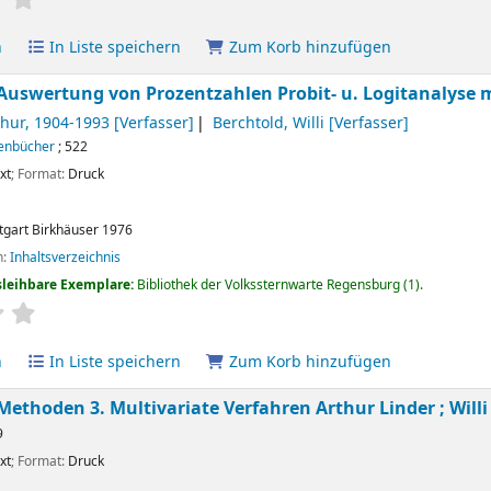
n
In Liste speichern
Zum Korb hinzufügen
 Auswertung von Prozentzahlen Probit- u. Logitanalyse 
thur
, 1904-1993
[Verfasser]
Berchtold, Willi
[Verfasser]
enbücher
; 522
xt
; Format:
Druck
tgart
Birkhäuser
1976
n:
Inhaltsverzeichnis
sleihbare Exemplare:
Bibliothek der Volkssternwarte Regensburg
(1).
ertung
Durchschnitt: 0.0 von 5 Sternen
n
In Liste speichern
Zum Korb hinzufügen
 Methoden 3. Multivariate Verfahren
Arthur Linder ; Will
9
xt
; Format:
Druck