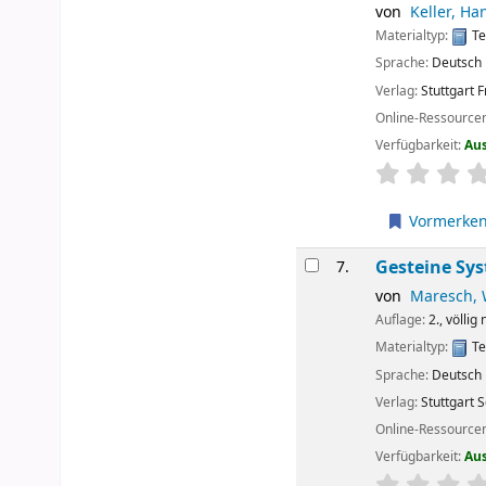
von
Keller, Ha
Materialtyp:
Te
Sprache:
Deutsch
Verlag:
Stuttgart
F
Online-Ressource
Verfügbarkeit:
Au
Sternchenbew
Vormerke
Gesteine Sy
7.
von
Maresch, 
Auflage:
2., völlig
Materialtyp:
Te
Sprache:
Deutsch
Verlag:
Stuttgart
S
Online-Ressource
Verfügbarkeit:
Au
Sternchenbew