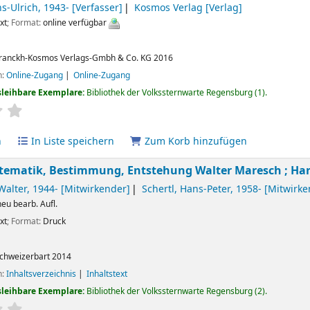
ns-Ulrich
, 1943-
[Verfasser]
Kosmos Verlag
[Verlag]
xt
; Format:
online verfügbar
ranckh-Kosmos Verlags-Gmbh & Co. KG
2016
n:
Online-Zugang
Online-Zugang
sleihbare Exemplare:
Bibliothek der Volkssternwarte Regensburg
(1).
ertung
Durchschnitt: 0.0 von 5 Sternen
n
In Liste speichern
Zum Korb hinzufügen
stematik, Bestimmung, Entstehung
Walter Maresch ; Han
Walter
, 1944-
[Mitwirkender]
Schertl, Hans-Peter
, 1958-
[Mitwirke
 neu bearb. Aufl.
xt
; Format:
Druck
chweizerbart
2014
n:
Inhaltsverzeichnis
Inhaltstext
sleihbare Exemplare:
Bibliothek der Volkssternwarte Regensburg
(2).
ertung
Durchschnitt: 0.0 von 5 Sternen