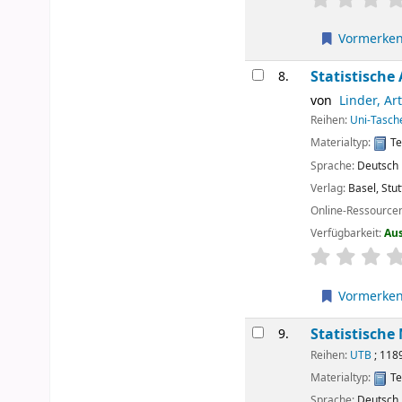
Vormerke
Statistische
8.
von
Linder, Ar
Reihen:
Uni-Tasch
Materialtyp:
Te
Sprache:
Deutsch
Verlag:
Basel, Stut
Online-Ressource
Verfügbarkeit:
Au
Sternchenbew
Vormerke
Statistische
9.
Reihen:
UTB
; 118
Materialtyp:
Te
Sprache:
Deutsch