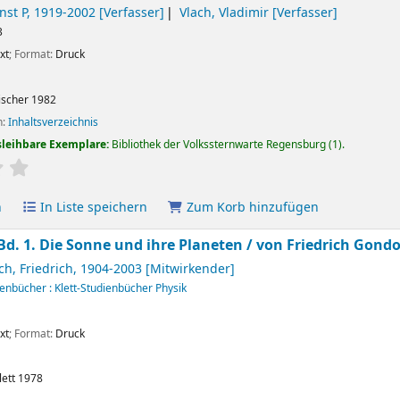
rnst P
, 1919-2002
[Verfasser]
Vlach, Vladimir
[Verfasser]
3
xt
; Format:
Druck
ischer
1982
n:
Inhaltsverzeichnis
sleihbare Exemplare:
Bibliothek der Volkssternwarte Regensburg
(1).
ertung
Durchschnitt: 0.0 von 5 Sternen
n
In Liste speichern
Zum Korb hinzufügen
d. 1. Die Sonne und ihre Planeten / von Friedrich Gondol
h, Friedrich
, 1904-2003
[Mitwirkender]
ienbücher : Klett-Studienbücher Physik
xt
; Format:
Druck
lett
1978