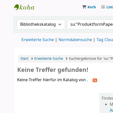
Korb
Lis
Koha
Suche im Katalog nach:
Suche im Katalog
Erweiterte Suche
Normdatensuche
Tag Clo
Start
Erweiterte Suche
Suchergebnisse für 'su:"P
Keine Treffer gefunden!
Keine Treffer hierfür im Katalog von .
Finde
M
A