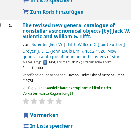
In Liste speichern
Zum Korb hinzufügen
The revised new general catalogue of
6.
nonstellar astronomical objects
[by] Jack W.
Sulentic and William G. Tifft.
von
Sulentic, Jack W
Tifft, William G
[joint author.]
Dreyer, J. L. E. (John Louis Emil)
, 1852-1926
. New
general catalogue of nebulae and clusters of stars
Materialtyp:
Text
; Format:
Druck
; Literarische Form:
Sachliteratur
Veröffentlichungsangaben:
Tucson,
University of Arizona Press
[1973]
Verfügbarkeit:
Ausleihbare Exemplare:
Bibliothek der
Volkssternwarte Regensburg
(1).
Sternchenbewertung
Durchschnitt: 0.0 von 5 Sternen
Vormerken
In Liste speichern