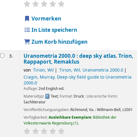
Sternchenbewertung
Durchschnitt: 0.0 von 5 Sternen
Vormerken
In Liste speichern
Zum Korb hinzufügen
Uranometria 2000.0 : deep sky atlas.
Trion,
3.
Rappaport, Remaklus
von
Tirion, Wil
Tirion, Wil
. Uranometria 2000.0
Cragin, Murray
. Deep-sky field guide to Uranometria
2000.0
Auflage:
2nd English ed.
Materialtyp:
Text
; Format:
Druck
; Literarische Form:
Sachliteratur
Veröffentlichungsangaben:
Richmond, Va. :
Willmann-Bell,
c2001
Verfügbarkeit:
Ausleihbare Exemplare:
Bibliothek der
Volkssternwarte Regensburg
(1).
Sternchenbewertung
Durchschnitt: 0.0 von 5 Sternen