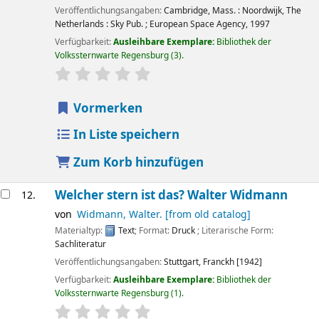
Veröffentlichungsangaben:
Cambridge, Mass. : Noordwijk, The
Netherlands :
Sky Pub. ; European Space Agency,
1997
Verfügbarkeit:
Ausleihbare Exemplare:
Bibliothek der
Volkssternwarte Regensburg
(3).
Sternchenbewertung
Durchschnitt: 0.0 von 5 Sternen
Vormerken
In Liste speichern
Zum Korb hinzufügen
Welcher stern ist das?
Walter Widmann
12.
von
Widmann, Walter. [from old catalog]
Materialtyp:
Text
; Format:
Druck
; Literarische Form:
Sachliteratur
Veröffentlichungsangaben:
Stuttgart,
Franckh
[1942]
Verfügbarkeit:
Ausleihbare Exemplare:
Bibliothek der
Volkssternwarte Regensburg
(1).
Sternchenbewertung
Durchschnitt: 0.0 von 5 Sternen