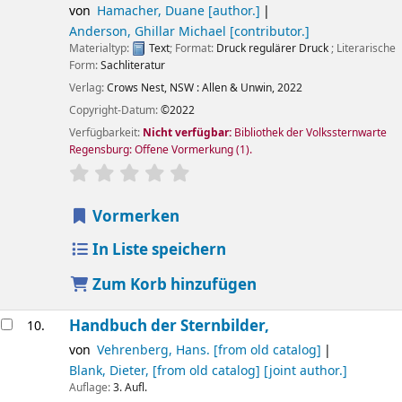
von
Hamacher, Duane
[author.]
Anderson, Ghillar Michael
[contributor.]
Materialtyp:
Text
; Format:
Druck regulärer Druck
; Literarische
Form:
Sachliteratur
Verlag:
Crows Nest, NSW :
Allen & Unwin,
2022
Copyright-Datum:
©2022
Verfügbarkeit:
Nicht verfügbar:
Bibliothek der Volkssternwarte
Regensburg: Offene Vormerkung
(1).
Sternchenbewertung
Durchschnitt: 0.0 von 5 Sternen
Vormerken
In Liste speichern
Zum Korb hinzufügen
Handbuch der Sternbilder,
10.
von
Vehrenberg, Hans. [from old catalog]
Blank, Dieter, [from old catalog]
[joint author.]
Auflage:
3. Aufl.