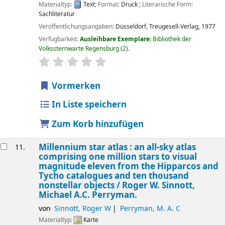
Materialtyp:
Text
; Format:
Druck
; Literarische Form:
Sachliteratur
Veröffentlichungsangaben:
Düsseldorf,
Treugesell-Verlag,
1977
Verfügbarkeit:
Ausleihbare Exemplare:
Bibliothek der
Volkssternwarte Regensburg
(2).
Sternchenbewertung
Durchschnitt: 0.0 von 5 Sternen
Vormerken
In Liste speichern
Zum Korb hinzufügen
Millennium star atlas : an all-sky atlas
11.
comprising one million stars to visual
magnitude eleven from the Hipparcos and
Tycho catalogues and ten thousand
nonstellar objects /
Roger W. Sinnott,
Michael A.C. Perryman.
von
Sinnott, Roger W
Perryman, M. A. C
Materialtyp:
Karte