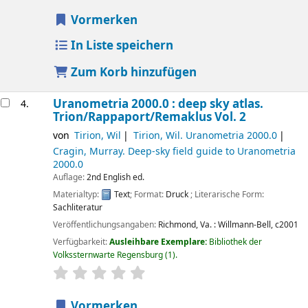
Vormerken
In Liste speichern
Zum Korb hinzufügen
Uranometria 2000.0 : deep sky atlas.
4.
Trion/Rappaport/Remaklus
Vol. 2
von
Tirion, Wil
Tirion, Wil
. Uranometria 2000.0
Cragin, Murray
. Deep-sky field guide to Uranometria
2000.0
Auflage:
2nd English ed.
Materialtyp:
Text
; Format:
Druck
; Literarische Form:
Sachliteratur
Veröffentlichungsangaben:
Richmond, Va. :
Willmann-Bell,
c2001
Verfügbarkeit:
Ausleihbare Exemplare:
Bibliothek der
Volkssternwarte Regensburg
(1).
Sternchenbewertung
Durchschnitt: 0.0 von 5 Sternen
Vormerken