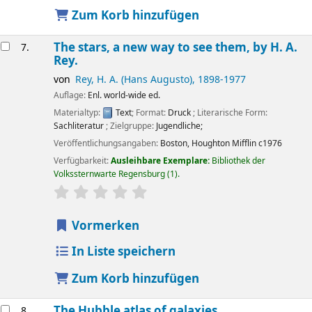
Zum Korb hinzufügen
The stars, a new way to see them,
by H. A.
7.
Rey.
von
Rey, H. A. (Hans Augusto)
, 1898-1977
Auflage:
Enl. world-wide ed.
Materialtyp:
Text
; Format:
Druck
; Literarische Form:
Sachliteratur
; Zielgruppe:
Jugendliche;
Veröffentlichungsangaben:
Boston,
Houghton Mifflin
c1976
Verfügbarkeit:
Ausleihbare Exemplare:
Bibliothek der
Volkssternwarte Regensburg
(1).
Sternchenbewertung
Durchschnitt: 0.0 von 5 Sternen
Vormerken
In Liste speichern
Zum Korb hinzufügen
The Hubble atlas of galaxies.
8.