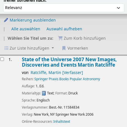
Sortieren nach:
Treffer sortieren nach:
Markierung ausblenden
Alle auswählen
Auswahl aufheben
Wählen Sie Titel um zu:
Zum Korb hinzufügen
Zur Liste hinzufügen
Vormerken
Ergebnisse
State of the Universe 2007 New Images,
1.
Discoveries and Events
Martin Ratcliffe
von
Ratcliffe, Martin
[Verfasser]
Reihen:
Springer Praxis Books Popular Astronomy
Auflage:
1. Ed.
Materialtyp:
Text
; Format:
Druck
Sprache:
Englisch
Verlagsnummer:
Best.-Nr. 11584834
Verlag:
New York, NY
Springer New York
2006
Online-Ressourcen:
Inhaltstext