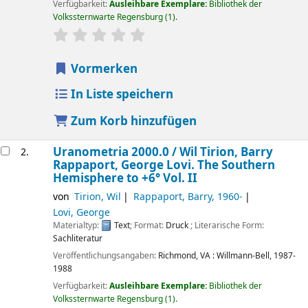
Verfügbarkeit:
Ausleihbare Exemplare:
Bibliothek der
Volkssternwarte Regensburg
(1).
Sternchenbewertung
Durchschnitt: 0.0 von 5 Sternen
Vormerken
In Liste speichern
Zum Korb hinzufügen
Uranometria 2000.0 /
Wil Tirion, Barry
2.
Rappaport, George Lovi.
The Southern
Hemisphere to +6° Vol. II
von
Tirion, Wil
Rappaport, Barry
, 1960-
Lovi, George
Materialtyp:
Text
; Format:
Druck
; Literarische Form:
Sachliteratur
Veröffentlichungsangaben:
Richmond, VA :
Willmann-Bell,
1987-
1988
Verfügbarkeit:
Ausleihbare Exemplare:
Bibliothek der
Volkssternwarte Regensburg
(1).