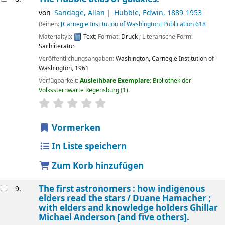
von
Sandage, Allan
Hubble, Edwin
, 1889-1953
Reihen:
[Carnegie Institution of Washington] Publication 618
Materialtyp:
Text
; Format:
Druck
; Literarische Form:
Sachliteratur
Veröffentlichungsangaben:
Washington,
Carnegie Institution of
Washington,
1961
Verfügbarkeit:
Ausleihbare Exemplare:
Bibliothek der
Volkssternwarte Regensburg
(1).
Sternchenbewertung
Durchschnitt: 0.0 von 5 Sternen
Vormerken
In Liste speichern
Zum Korb hinzufügen
The first astronomers : how indigenous
9.
elders read the stars /
Duane Hamacher ;
with elders and knowledge holders Ghillar
Michael Anderson [and five others].