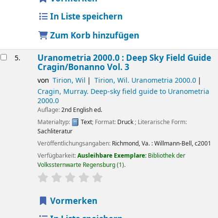
In Liste speichern
Zum Korb hinzufügen
Uranometria 2000.0 : Deep Sky Field Guide
5.
Cragin/Bonanno
Vol. 3
von
Tirion, Wil
Tirion, Wil
. Uranometria 2000.0
Cragin, Murray
. Deep-sky field guide to Uranometria
2000.0
Auflage:
2nd English ed.
Materialtyp:
Text
; Format:
Druck
; Literarische Form:
Sachliteratur
Veröffentlichungsangaben:
Richmond, Va. :
Willmann-Bell,
c2001
Verfügbarkeit:
Ausleihbare Exemplare:
Bibliothek der
Volkssternwarte Regensburg
(1).
Sternchenbewertung
Durchschnitt: 0.0 von 5 Sternen
Vormerken