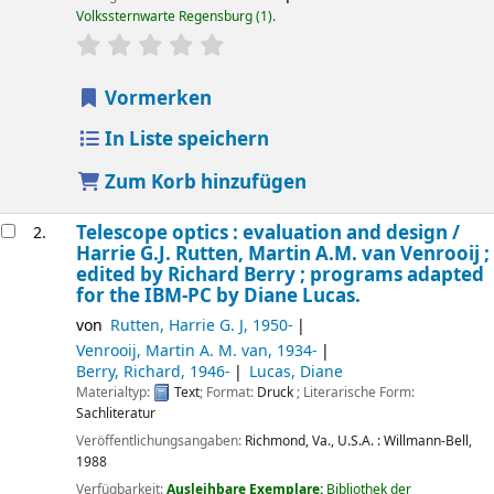
Volkssternwarte Regensburg
(1).
Sternchenbewertung
Durchschnitt: 0.0 von 5 Sternen
Vormerken
In Liste speichern
Zum Korb hinzufügen
Telescope optics : evaluation and design /
2.
Harrie G.J. Rutten, Martin A.M. van Venrooij ;
edited by Richard Berry ; programs adapted
for the IBM-PC by Diane Lucas.
von
Rutten, Harrie G. J
, 1950-
Venrooij, Martin A. M. van
, 1934-
Berry, Richard
, 1946-
Lucas, Diane
Materialtyp:
Text
; Format:
Druck
; Literarische Form:
Sachliteratur
Veröffentlichungsangaben:
Richmond, Va., U.S.A. :
Willmann-Bell,
1988
Verfügbarkeit:
Ausleihbare Exemplare:
Bibliothek der