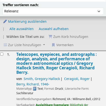
Sortieren
Sortieren nach:
Treffer sortieren nach:
Markierung ausblenden
Alle auswählen
Auswahl aufheben
Wählen Sie Titel um zu:
Zum Korb hinzufügen
Zur Liste hinzufügen
Vormerken
Ergebnisse
Telescopes, eyepieces, and astrographs :
1.
design, analysis, and performance of
modern astronomical optics /
Gregory
Hallock Smith, Roger Ceragioli, Richard
Berry.
von
Smith, Gregory Hallock
Ceragioli, Roger
Berry, Richard
, 1946-
Materialtyp:
Text
; Format:
Druck
; Literarische Form:
Sachliteratur
Veröffentlichungsangaben:
Richmond, VA :
Willmann-Bell,
c2012
Verfügbarkeit:
Ausleihbare Exemplare:
Bibliothek der