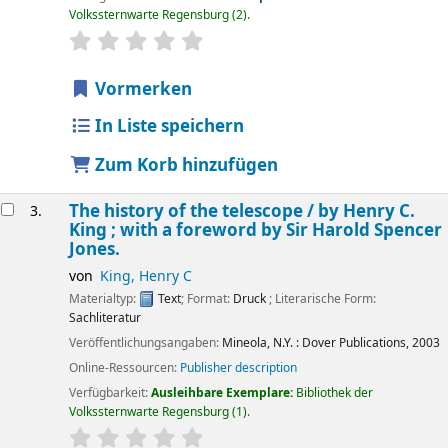
Volkssternwarte Regensburg
(2).
Sternchenbewertung
Durchschnitt: 0.0 von 5 Sternen
Vormerken
In Liste speichern
Zum Korb hinzufügen
The history of the telescope /
by Henry C.
3.
King ; with a foreword by Sir Harold Spencer
Jones.
von
King, Henry C
Materialtyp:
Text
; Format:
Druck
; Literarische Form:
Sachliteratur
Veröffentlichungsangaben:
Mineola, N.Y. :
Dover Publications,
2003
Online-Ressourcen:
Publisher description
Verfügbarkeit:
Ausleihbare Exemplare:
Bibliothek der
Volkssternwarte Regensburg
(1).
Sternchenbewertung
Durchschnitt: 0.0 von 5 Sternen