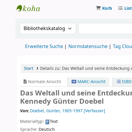
Korb
Lis
Koha
Suche im Katalog nach:
Suche im Katalog
Erweiterte Suche
Normdatensuche
Tag Clo
Start
Details zu:
Das Weltall und seine Entdeckung
Normale Ansicht
MARC-Ansicht
ISBD
Das Weltall und seine Entdecku
Kennedy
Günter Doebel
Von:
Doebel, Günter
, 1905-1997
[Verfasser]
Materialtyp:
Text
Sprache:
Deutsch