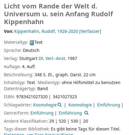
Licht vom Rande der Welt d.
Universum u. sein Anfang
Rudolf
Kippenhahn
Von:
Kippenhahn, Rudolf
, 1926-2020
[Verfasser]
Materialtyp:
Text
Sprache:
Deutsch
Verlag:
Stuttgart
Dt. Verl.-Anst.
1987
Auflage:
4. Aufl
Beschreibung:
348 S. Ill., graph. Darst. 22 cm
Inhaltstyp:
Text
Medientyp:
ohne Hilfsmittel zu benutzen
Datenträgertyp:
Band
ISBN:
9783421027320
3421027323
Schlagwörter:
Kosmologie
Kosmologie
Einführung
Genre/Form:
Einführung
Einführung
Andere Klassifikation:
29 | 520 | 530
20
Tags dieser Bibliothek:
Es gibt keine Tags für diesen Titel.