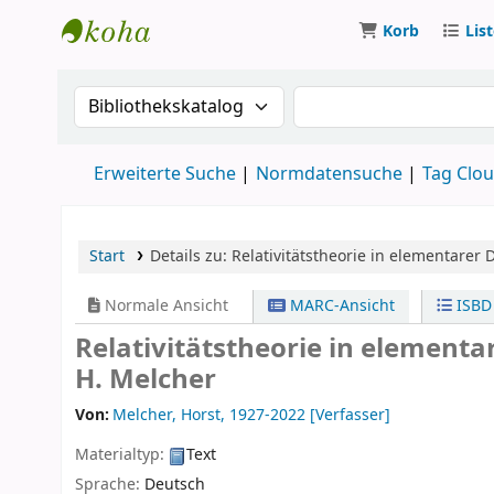
Korb
Lis
Koha
Suche im Katalog nach:
Suche im Katalog
Erweiterte Suche
Normdatensuche
Tag Clo
Start
Details zu:
Relativitätstheorie in elementarer 
Normale Ansicht
MARC-Ansicht
ISBD
Relativitätstheorie in element
H. Melcher
Von:
Melcher, Horst
, 1927-2022
[Verfasser]
Materialtyp:
Text
Sprache:
Deutsch