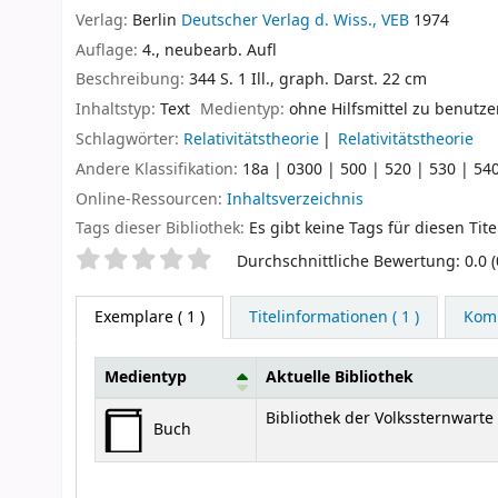
Verlag:
Berlin
Deutscher Verlag d. Wiss., VEB
1974
Auflage:
4., neubearb. Aufl
Beschreibung:
344 S. 1 Ill., graph. Darst. 22 cm
Inhaltstyp:
Text
Medientyp:
ohne Hilfsmittel zu benutz
Schlagwörter:
Relativitätstheorie
Relativitätstheorie
Andere Klassifikation:
18a | 0300 | 500 | 520 | 530 | 540
Online-Ressourcen:
Inhaltsverzeichnis
Tags dieser Bibliothek:
Es gibt keine Tags für diesen Tite
Sternchenbewertung
Durchschnittliche Bewertung: 0.0 
Exemplare
( 1 )
Titelinformationen ( 1 )
Komm
Medientyp
Aktuelle Bibliothek
Exemplare
Bibliothek der Volkssternwart
Buch