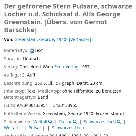
Der gefrorene Stern Pulsare, schwarze
Löcher u.d. Schicksal d. Alls
George
Greenstein. [Übers. von Gernot
Barschke]
Von:
Greenstein, George
, 1940-
[Verfasser]
Materialtyp:
Text
Sprache:
Deutsch
Verlag:
Düsseldorf
Wien
Econ-Verlag
1987
Auflage:
3. Aufl
Beschreibung:
350 S. Ill., 57 graph. Darst. 23 cm
Inhaltstyp:
Text
Medientyp:
ohne Hilfsmittel zu benutzen
Datenträgertyp:
Band
ISBN:
9783430133951
3430133955
Enthaltene Werke:
Greenstein, George 1940- Frozen star dt
Schlagwörter:
Weltall
Pulsar
Schwarzes Loch
Weltall
Pulsar
Schwarzes Loch