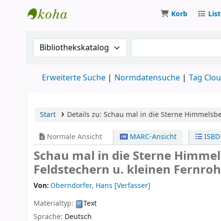
Korb
Lis
Koha
Suche im Katalog nach:
Suche im Katalog
Erweiterte Suche
Normdatensuche
Tag Clo
Start
Details zu:
Schau mal in die Sterne
Himmelsbeo
Normale Ansicht
MARC-Ansicht
ISBD
Schau mal in die Sterne Himme
Feldstechern u. kleinen Fernro
Von:
Oberndorfer, Hans
[Verfasser]
Materialtyp:
Text
Sprache:
Deutsch