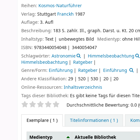
Reihen:
Kosmos-Naturführer
Verlag:
Stuttgart
Franckh
1987
Auflage:
3. Aufl
Beschreibung:
183 S. zahlr. Ill., graph. Darst. u. Kt. 20 cm
Inhaltstyp:
Text
unbewegtes Bild
Medientyp:
ohne Hil
ISBN:
9783440054048
3440054047
Schlagwörter:
Astronomie
Himmelsbeobachtung
Himmelsbeobachtung
Ratgeber
Genre/Form:
Einführung
Ratgeber
Einführung
Andere Klassifikation:
29 | 520 | 530
20 | 20
Online-Ressourcen:
Inhaltsverzeichnis
Tags dieser Bibliothek:
Es gibt keine Tags für diesen Tite
Sternchenbewertung
Durchschnittliche Bewertung: 0.0 
Exemplare
( 1 )
Titelinformationen ( 1 )
Komm
Medientyp
Aktuelle Bibliothek