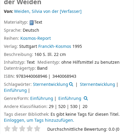
der Weiden
Von:
Weiden, Silvia von der
[Verfasser]
Materialtyp:
Text
Sprache:
Deutsch
Reihen:
Kosmos-Report
Verlag:
Stuttgart
Franckh-Kosmos
1995
Beschreibung:
160 S. Ill. 22 cm
Inhaltstyp:
Text
Medientyp:
ohne Hilfsmittel zu benutzen
Datenträgertyp:
Band
ISBN:
9783440068946
3440068943
Schlagwörter:
Sternentwicklung
Sternentwicklung
Einführung
Genre/Form:
Einführung
Einführung
Andere Klassifikation:
29 | 520 | 530
20
Tags dieser Bibliothek:
Es gibt keine Tags für diesen Titel.
Einloggen, um Tags hinzuzufügen.
Sternchenbewertung
Durchschnittliche Bewertung: 0.0 (0