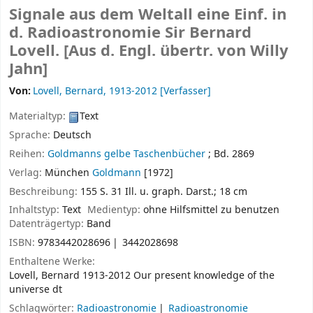
Signale aus dem Weltall eine Einf. in
d. Radioastronomie
Sir Bernard
Lovell. [Aus d. Engl. übertr. von Willy
Jahn]
Von:
Lovell, Bernard
, 1913-2012
[Verfasser]
Materialtyp:
Text
Sprache:
Deutsch
Reihen:
Goldmanns gelbe Taschenbücher
; Bd. 2869
Verlag:
München
Goldmann
[1972]
Beschreibung:
155 S. 31 Ill. u. graph. Darst.; 18 cm
Inhaltstyp:
Text
Medientyp:
ohne Hilfsmittel zu benutzen
Datenträgertyp:
Band
ISBN:
9783442028696
3442028698
Enthaltene Werke:
Lovell, Bernard 1913-2012 Our present knowledge of the
universe dt
Schlagwörter:
Radioastronomie
Radioastronomie