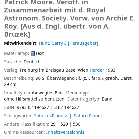
Patrick Moore. Veröff. in
Zusammenarbeit mit d. Royal
Astronom. Society. Vorw. von Archie E.
Roy. [Aus d. Engl. übertr. von A.
Bruzek]
Mitwirkende(r):
Hunt, Garry E
[Herausgeber]
Materialtyp:
Text
Sprache:
Deutsch
Verlag:
Freiburg im Breisgau
Basel
Wien
Herder
1983
Beschreibung:
96 S. überwiegend Ill. (z.T. farb.), graph. Darst.
29 cm
Inhaltstyp:
unbewegtes Bild
Medientyp:
ohne Hilfsmittel zu benutzen
Datenträgertyp:
Band
ISBN:
9783451194627
3451194627
Schlagwörter:
Saturn <Planet>
Saturn Planet
Andere Klassifikation:
29 | 520 | 530
Online-Ressourcen:
Inhaltsverzeichnis