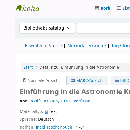
Korb
Lis
Koha
Suche im Katalog nach:
Suche im Katalog
Erweiterte Suche
Normdatensuche
Tag Clo
Start
Details zu:
Einführung in die Astronomie
Normale Ansicht
MARC-Ansicht
ISBD
Einführung in die Astronomie
K
Von:
Rohlfs, Kristen
, 1930-
[Verfasser]
Materialtyp:
Text
Sprache:
Deutsch
Reihen:
Insel-Taschenbuch
; 1701