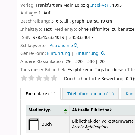
Verlag:
Frankfurt am Main
Leipzig
Insel-Verl.
1995
Auflage:
1. Aufl
Beschreibung:
316 S. Ill., graph. Darst. 19 cm
Inhaltstyp:
Text
Medientyp:
ohne Hilfsmittel zu benutz
ISBN:
9783458334019
3458334017
Schlagwörter:
Astronomie
Genre/Form:
Einführung
Einführung
Andere Klassifikation:
29 | 520 | 530
20
Tags dieser Bibliothek:
Es gibt keine Tags für diesen Tite
Sternchenbewertung
Durchschnittliche Bewertung: 0.0 
Exemplare
( 1 )
Titelinformationen ( 1 )
Komm
Medientyp
Aktuelle Bibliothek
Exemplare
Bibliothek der Volkssternwart
Buch
Archiv Ägidienplatz