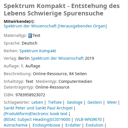
Spektrum Kompakt - Entstehung des
Lebens Schwierige Spurensuche
Mitwirkende(r):
Spektrum der Wissenschaft
[Herausgebendes Organ]
Materialtyp:
Text
Sprache:
Deutsch
Reihen:
Spektrum Kompakt
Verlag:
Berlin
Spektrum der Wissenschaft
2019
Auflage:
1. Auflage
Beschreibung:
Online-Ressource, 84 Seiten
Inhaltstyp:
Text
Medientyp:
Computermedien
Datenträgertyp:
Online-Ressource
ISBN:
9783958923072
Schlagwörter:
Leben
Tiefsee
Geologe
Gestein
Meer
Sankt Peter und Sankt Paul Archipel
(Produktform)Electronic book text
(BISAC Subject Heading)SCI019000
(VLB-WN)9670
Astrochemie
Endosymbiose
Erdalter
Evolution