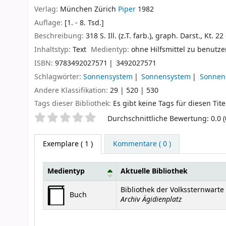
Verlag:
München
Zürich
Piper
1982
Auflage:
[1. - 8. Tsd.]
Beschreibung:
318 S. Ill. (z.T. farb.), graph. Darst., Kt. 2
Inhaltstyp:
Text
Medientyp:
ohne Hilfsmittel zu benutz
ISBN:
9783492027571
3492027571
Schlagwörter:
Sonnensystem
Sonnensystem
Sonnen
Andere Klassifikation:
29 | 520 | 530
Tags dieser Bibliothek:
Es gibt keine Tags für diesen Tite
Sternchenbewertung
Durchschnittliche Bewertung: 0.0 
Exemplare
( 1 )
Kommentare ( 0 )
Medientyp
Aktuelle Bibliothek
Exemplare
Bibliothek der Volkssternwart
Buch
Archiv Ägidienplatz