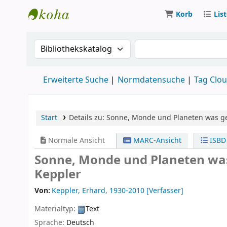
Korb
Lis
Koha
Suche im Katalog nach:
Suche im Katalog
Erweiterte Suche
Normdatensuche
Tag Clo
Start
Details zu:
Sonne, Monde und Planeten
was g
Normale Ansicht
MARC-Ansicht
ISBD
Sonne, Monde und Planeten wa
Keppler
Von:
Keppler, Erhard
, 1930-2010
[Verfasser]
Materialtyp:
Text
Sprache:
Deutsch