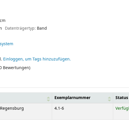
2 cm
en
Datenträgertyp:
Band
system
l.
Einloggen, um Tags hinzuzufügen.
(0 Bewertungen)
Exemplarnummer
Status
e Regensburg
4.1-6
Verfüg