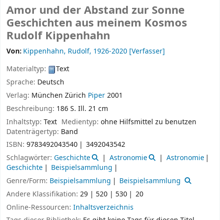
Amor und der Abstand zur Sonne
Geschichten aus meinem Kosmos
Rudolf Kippenhahn
Von:
Kippenhahn, Rudolf
, 1926-2020
[Verfasser]
Materialtyp:
Text
Sprache:
Deutsch
Verlag:
München
Zürich
Piper
2001
Beschreibung:
186 S. Ill. 21 cm
Inhaltstyp:
Text
Medientyp:
ohne Hilfsmittel zu benutzen
Datenträgertyp:
Band
ISBN:
9783492043540
3492043542
Schlagwörter:
Geschichte
Astronomie
Astronomie
Geschichte
Beispielsammlung
Genre/Form:
Beispielsammlung
Beispielsammlung
Andere Klassifikation:
29 | 520 | 530
20
Online-Ressourcen:
Inhaltsverzeichnis