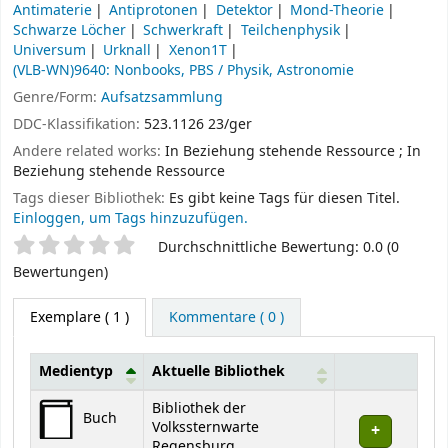
Antimaterie
Antiprotonen
Detektor
Mond-Theorie
Schwarze Löcher
Schwerkraft
Teilchenphysik
Universum
Urknall
Xenon1T
(VLB-WN)9640: Nonbooks, PBS / Physik, Astronomie
Genre/Form:
Aufsatzsammlung
DDC-Klassifikation:
523.1126 23/ger
Andere related works:
In Beziehung stehende Ressource
;
In
Beziehung stehende Ressource
Tags dieser Bibliothek:
Es gibt keine Tags für diesen Titel.
Einloggen, um Tags hinzuzufügen.
Sternchenbewertung
Durchschnittliche Bewertung: 0.0 (0
Bewertungen)
Exemplare
( 1 )
Kommentare ( 0 )
Medientyp
Aktuelle Bibliothek
Exemplare
Bibliothek der
Buch
Volkssternwarte
Regensburg