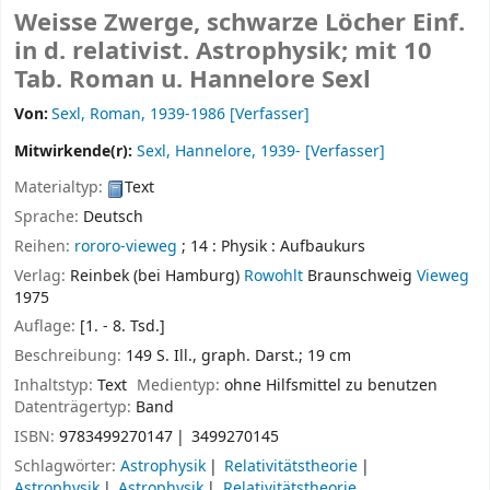
Weisse Zwerge, schwarze Löcher Einf.
in d. relativist. Astrophysik; mit 10
Tab.
Roman u. Hannelore Sexl
Von:
Sexl, Roman
, 1939-1986
[Verfasser]
Mitwirkende(r):
Sexl, Hannelore
, 1939-
[Verfasser]
Materialtyp:
Text
Sprache:
Deutsch
Reihen:
rororo-vieweg
; 14 : Physik : Aufbaukurs
Verlag:
Reinbek (bei Hamburg)
Rowohlt
Braunschweig
Vieweg
1975
Auflage:
[1. - 8. Tsd.]
Beschreibung:
149 S. Ill., graph. Darst.; 19 cm
Inhaltstyp:
Text
Medientyp:
ohne Hilfsmittel zu benutzen
Datenträgertyp:
Band
ISBN:
9783499270147
3499270145
Schlagwörter:
Astrophysik
Relativitätstheorie
Astrophysik
Astrophysik
Relativitätstheorie