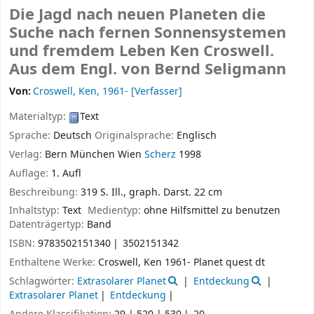
Die Jagd nach neuen Planeten die
Suche nach fernen Sonnensystemen
und fremdem Leben
Ken Croswell.
Aus dem Engl. von Bernd Seligmann
Von:
Croswell, Ken
, 1961-
[Verfasser]
Materialtyp:
Text
Sprache:
Deutsch
Originalsprache:
Englisch
Verlag:
Bern
München
Wien
Scherz
1998
Auflage:
1. Aufl
Beschreibung:
319 S. Ill., graph. Darst. 22 cm
Inhaltstyp:
Text
Medientyp:
ohne Hilfsmittel zu benutzen
Datenträgertyp:
Band
ISBN:
9783502151340
3502151342
Enthaltene Werke:
Croswell, Ken 1961- Planet quest dt
Schlagwörter:
Extrasolarer Planet
Entdeckung
Extrasolarer Planet
Entdeckung