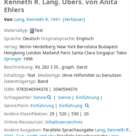
Kenneth R. Lang. Übers. von Anita
Ehlers
Von:
Lang, Kenneth R
, 1941-
[Verfasser]
Materialtyp:
Text
Sprache:
Deutsch
Originalsprache:
Englisch
Verlag:
Berlin
Heidelberg
New York
Barcelona
Budapest
Hongkong
London
Mailand
Paris
Santa Clara
Singapur
Tokio
Springer
1996
Beschreibung:
XV, 282 S Ill., graph. Darst
Inhaltstyp:
Text
Medientyp:
ohne Hilfsmittel zu benutzen
Datenträgertyp:
Band
ISBN:
9783540594376
354059437X
Schlagwörter:
Sonne
Sonne
Einführung
Genre/Form:
Einführung
Einführung
Andere Klassifikation:
29 | 520 | 530
20
Online-Ressourcen:
Inhaltsverzeichnis
Andere Ausgaben:
Parallele Sprachausgabe
Lang, Kenneth R.,