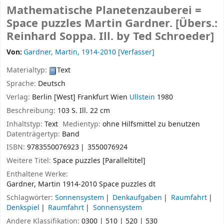
Mathematische Planetenzauberei =
Space puzzles
Martin Gardner. [Übers.:
Reinhard Soppa. Ill. by Ted Schroeder]
Von:
Gardner, Martin
, 1914-2010
[Verfasser]
Materialtyp:
Text
Sprache:
Deutsch
Verlag:
Berlin [West]
Frankfurt
Wien
Ullstein
1980
Beschreibung:
103 S. Ill. 22 cm
Inhaltstyp:
Text
Medientyp:
ohne Hilfsmittel zu benutzen
Datenträgertyp:
Band
ISBN:
9783550076923
3550076924
Weitere Titel:
Space puzzles [Paralleltitel]
Enthaltene Werke:
Gardner, Martin 1914-2010 Space puzzles dt
Schlagwörter:
Sonnensystem
Denkaufgaben
Raumfahrt
Denkspiel
Raumfahrt
Sonnensystem
Andere Klassifikation:
0300 | 510 | 520 | 530