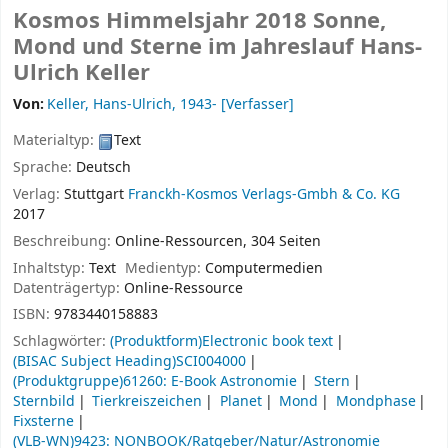
Kosmos Himmelsjahr 2018 Sonne,
Mond und Sterne im Jahreslauf
Hans-
Ulrich Keller
Von:
Keller, Hans-Ulrich
, 1943-
[Verfasser]
Materialtyp:
Text
Sprache:
Deutsch
Verlag:
Stuttgart
Franckh-Kosmos Verlags-Gmbh & Co. KG
2017
Beschreibung:
Online-Ressourcen, 304 Seiten
Inhaltstyp:
Text
Medientyp:
Computermedien
Datenträgertyp:
Online-Ressource
ISBN:
9783440158883
Schlagwörter:
(Produktform)Electronic book text
(BISAC Subject Heading)SCI004000
(Produktgruppe)61260: E-Book Astronomie
Stern
Sternbild
Tierkreiszeichen
Planet
Mond
Mondphase
Fixsterne
(VLB-WN)9423: NONBOOK/Ratgeber/Natur/Astronomie