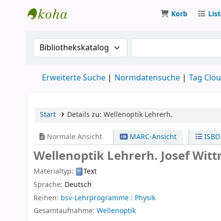
Korb
Lis
Koha
Suche im Katalog nach:
Suche im Katalog
Erweiterte Suche
Normdatensuche
Tag Clo
Start
Details zu:
Wellenoptik
Lehrerh.
Normale Ansicht
MARC-Ansicht
ISBD
Wellenoptik Lehrerh.
Josef Wit
Materialtyp:
Text
Sprache:
Deutsch
Reihen:
bsv-Lehrprogramme : Physik
Gesamtaufnahme:
Wellenoptik