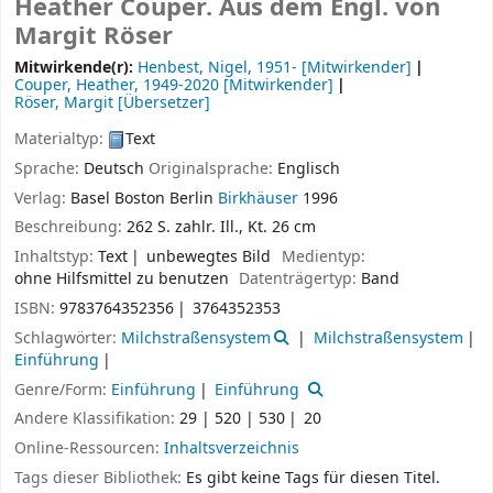
Heather Couper. Aus dem Engl. von
Margit Röser
Mitwirkende(r):
Henbest, Nigel
, 1951-
[Mitwirkender]
Couper, Heather
, 1949-2020
[Mitwirkender]
Röser, Margit
[Übersetzer]
Materialtyp:
Text
Sprache:
Deutsch
Originalsprache:
Englisch
Verlag:
Basel
Boston
Berlin
Birkhäuser
1996
Beschreibung:
262 S. zahlr. Ill., Kt. 26 cm
Inhaltstyp:
Text
unbewegtes Bild
Medientyp:
ohne Hilfsmittel zu benutzen
Datenträgertyp:
Band
ISBN:
9783764352356
3764352353
Schlagwörter:
Milchstraßensystem
Milchstraßensystem
Einführung
Genre/Form:
Einführung
Einführung
Andere Klassifikation:
29 | 520 | 530
20
Online-Ressourcen:
Inhaltsverzeichnis
Tags dieser Bibliothek:
Es gibt keine Tags für diesen Titel.