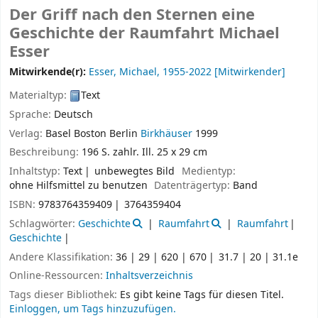
Der Griff nach den Sternen eine
Geschichte der Raumfahrt
Michael
Esser
Mitwirkende(r):
Esser, Michael
, 1955-2022
[Mitwirkender]
Materialtyp:
Text
Sprache:
Deutsch
Verlag:
Basel
Boston
Berlin
Birkhäuser
1999
Beschreibung:
196 S. zahlr. Ill. 25 x 29 cm
Inhaltstyp:
Text
unbewegtes Bild
Medientyp:
ohne Hilfsmittel zu benutzen
Datenträgertyp:
Band
ISBN:
9783764359409
3764359404
Schlagwörter:
Geschichte
Raumfahrt
Raumfahrt
Geschichte
Andere Klassifikation:
36 | 29 | 620 | 670
31.7 | 20 | 31.1e
Online-Ressourcen:
Inhaltsverzeichnis
Tags dieser Bibliothek:
Es gibt keine Tags für diesen Titel.
Einloggen, um Tags hinzuzufügen.