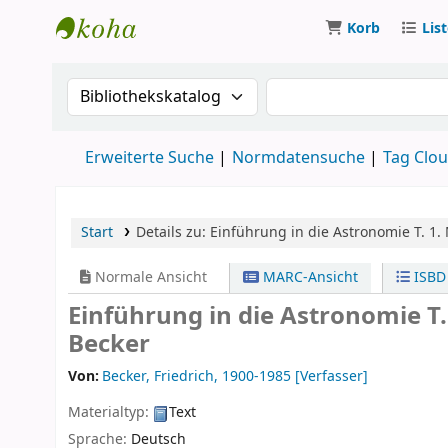
Korb
Lis
Koha
Suche im Katalog nach:
Suche im Katalog
Erweiterte Suche
Normdatensuche
Tag Clo
Start
Details zu:
Einführung in die Astronomie
T. 1.
Normale Ansicht
MARC-Ansicht
ISBD
Einführung in die Astronomie T
Becker
Von:
Becker, Friedrich
, 1900-1985
[Verfasser]
Materialtyp:
Text
Sprache:
Deutsch