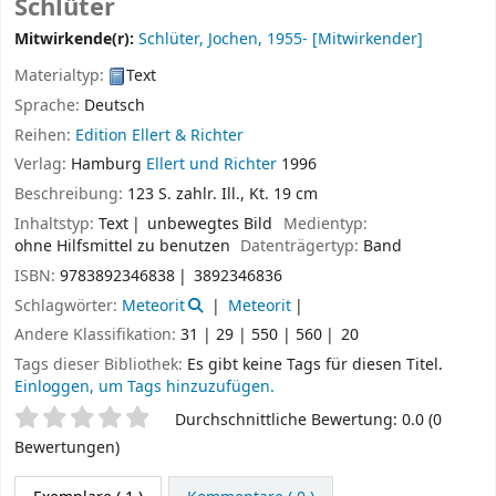
Schlüter
Mitwirkende(r):
Schlüter, Jochen
, 1955-
[Mitwirkender]
Materialtyp:
Text
Sprache:
Deutsch
Reihen:
Edition Ellert & Richter
Verlag:
Hamburg
Ellert und Richter
1996
Beschreibung:
123 S. zahlr. Ill., Kt. 19 cm
Inhaltstyp:
Text
unbewegtes Bild
Medientyp:
ohne Hilfsmittel zu benutzen
Datenträgertyp:
Band
ISBN:
9783892346838
3892346836
Schlagwörter:
Meteorit
Meteorit
Andere Klassifikation:
31 | 29 | 550 | 560
20
Tags dieser Bibliothek:
Es gibt keine Tags für diesen Titel.
Einloggen, um Tags hinzuzufügen.
Sternchenbewertung
Durchschnittliche Bewertung: 0.0 (0
Bewertungen)