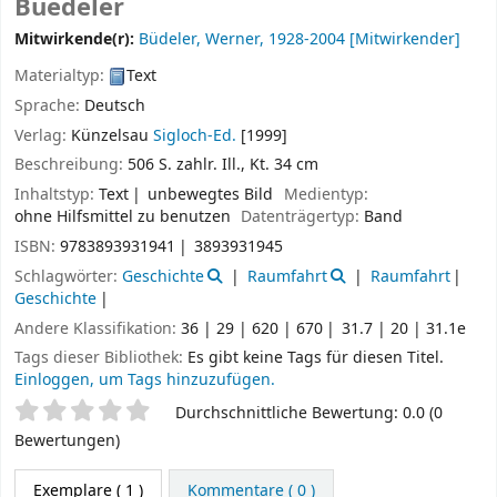
Buedeler
Mitwirkende(r):
Büdeler, Werner
, 1928-2004
[Mitwirkender]
Materialtyp:
Text
Sprache:
Deutsch
Verlag:
Künzelsau
Sigloch-Ed.
[1999]
Beschreibung:
506 S. zahlr. Ill., Kt. 34 cm
Inhaltstyp:
Text
unbewegtes Bild
Medientyp:
ohne Hilfsmittel zu benutzen
Datenträgertyp:
Band
ISBN:
9783893931941
3893931945
Schlagwörter:
Geschichte
Raumfahrt
Raumfahrt
Geschichte
Andere Klassifikation:
36 | 29 | 620 | 670
31.7 | 20 | 31.1e
Tags dieser Bibliothek:
Es gibt keine Tags für diesen Titel.
Einloggen, um Tags hinzuzufügen.
Sternchenbewertung
Durchschnittliche Bewertung: 0.0 (0
Bewertungen)
Exemplare
( 1 )
Kommentare ( 0 )