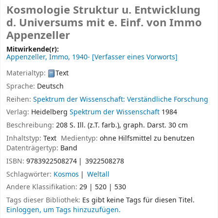
Kosmologie Struktur u. Entwicklung
d. Universums
mit e. Einf. von Immo
Appenzeller
Mitwirkende(r):
Appenzeller, Immo
, 1940-
[Verfasser eines Vorworts]
Materialtyp:
Text
Sprache:
Deutsch
Reihen:
Spektrum der Wissenschaft: Verständliche Forschung
Verlag:
Heidelberg
Spektrum der Wissenschaft
1984
Beschreibung:
208 S. Ill. (z.T. farb.), graph. Darst. 30 cm
Inhaltstyp:
Text
Medientyp:
ohne Hilfsmittel zu benutzen
Datenträgertyp:
Band
ISBN:
9783922508274
3922508278
Schlagwörter:
Kosmos
Weltall
Andere Klassifikation:
29 | 520 | 530
Tags dieser Bibliothek:
Es gibt keine Tags für diesen Titel.
Einloggen, um Tags hinzuzufügen.