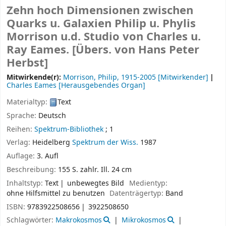
Zehn hoch Dimensionen zwischen
Quarks u. Galaxien
Philip u. Phylis
Morrison u.d. Studio von Charles u.
Ray Eames. [Übers. von Hans Peter
Herbst]
Mitwirkende(r):
Morrison, Philip
, 1915-2005
[Mitwirkender]
Charles Eames
[Herausgebendes Organ]
Materialtyp:
Text
Sprache:
Deutsch
Reihen:
Spektrum-Bibliothek
; 1
Verlag:
Heidelberg
Spektrum der Wiss.
1987
Auflage:
3. Aufl
Beschreibung:
155 S. zahlr. Ill. 24 cm
Inhaltstyp:
Text
unbewegtes Bild
Medientyp:
ohne Hilfsmittel zu benutzen
Datenträgertyp:
Band
ISBN:
9783922508656
3922508650
Schlagwörter:
Makrokosmos
Mikrokosmos