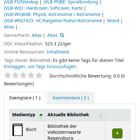
(VLB-FS)Teleskop
(VLB-PF)BE: Spiralbindung
(VLB-WI)1: Hardcover, Softcover, Karte
(VLB-WG)648: Physik, Astronomie / Astronomie
(VLB-WN)1423: HC/Ratgeber/Natur/Astronomie
Mond
Atlas
Genre/Form:
Atlas
Atlas
DDC-Klassifikation:
523.3 22/ger
Online-Ressourcen:
Inhaltstext
Tags dieser Bibliothek:
Es gibt keine Tags für diesen Titel.
Einloggen, um Tags hinzuzufügen.
Sternchenbewertung
Durchschnittliche Bewertung: 0.0 (0
Bewertungen)
Exemplare
( 1 )
Kommentare ( 0 )
Medientyp
Aktuelle Bibliothek
Exemplare
Bibliothek der
Buch
Volkssternwarte
Regensburg