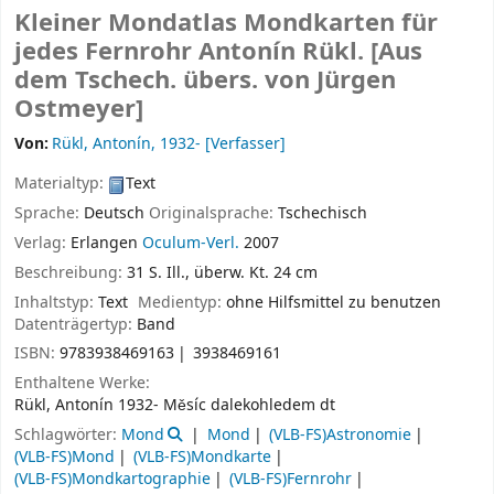
Kleiner Mondatlas Mondkarten für
jedes Fernrohr
Antonín Rükl. [Aus
dem Tschech. übers. von Jürgen
Ostmeyer]
Von:
Rükl, Antonín
, 1932-
[Verfasser]
Materialtyp:
Text
Sprache:
Deutsch
Originalsprache:
Tschechisch
Verlag:
Erlangen
Oculum-Verl.
2007
Beschreibung:
31 S. Ill., überw. Kt. 24 cm
Inhaltstyp:
Text
Medientyp:
ohne Hilfsmittel zu benutzen
Datenträgertyp:
Band
ISBN:
9783938469163
3938469161
Enthaltene Werke:
Rükl, Antonín 1932- Měsíc dalekohledem dt
Schlagwörter:
Mond
Mond
(VLB-FS)Astronomie
(VLB-FS)Mond
(VLB-FS)Mondkarte
(VLB-FS)Mondkartographie
(VLB-FS)Fernrohr