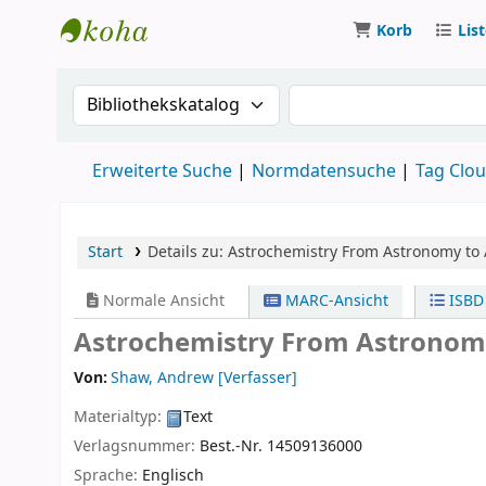
Korb
Lis
Koha
Suche im Katalog nach:
Suche im Katalog
Erweiterte Suche
Normdatensuche
Tag Clo
Start
Details zu:
Astrochemistry
From Astronomy to 
Normale Ansicht
MARC-Ansicht
ISBD
Astrochemistry From Astronom
Von:
Shaw, Andrew
[Verfasser]
Materialtyp:
Text
Verlagsnummer:
Best.-Nr. 14509136000
Sprache:
Englisch