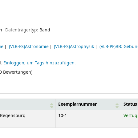
en
Datenträgertyp:
Band
ie
(VLB-FS)Astronomie
(VLB-FS)Astrophysik
(VLB-PF)BB: Gebu
l.
Einloggen, um Tags hinzuzufügen.
(0 Bewertungen)
Exemplarnummer
Status
e Regensburg
10-1
Verfüg