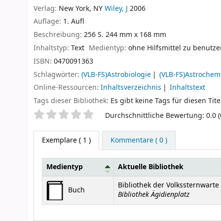
Verlag:
New York, NY
Wiley, J
2006
Auflage:
1. Aufl
Beschreibung:
256 S. 244 mm x 168 mm
Inhaltstyp:
Text
Medientyp:
ohne Hilfsmittel zu benutz
ISBN:
0470091363
Schlagwörter:
(VLB-FS)Astrobiologie
(VLB-FS)Astrochem
Online-Ressourcen:
Inhaltsverzeichnis
Inhaltstext
Tags dieser Bibliothek:
Es gibt keine Tags für diesen Tite
Sternchenbewertung
Durchschnittliche Bewertung: 0.0 
Exemplare
( 1 )
Kommentare ( 0 )
Medientyp
Aktuelle Bibliothek
Exemplare
Bibliothek der Volkssternwart
Buch
Bibliothek Ägidienplatz