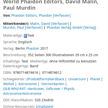
World
Phaidon Editors, David Malin,
Paul Murdin
Von:
Phaidon Editors, Phaidon
[Verfasser]
Mitwirkende(r):
Malin, David
[Verfasser]
Murdin, Paul
[Verfasser]
Phaidon Verlag GmbH
[Verlag]
Materialtyp:
Text
Sprache:
Englisch
Verlag:
Berlin
Phaidon
2017
Beschreibung:
352 Seiten 300 Illustrationen 29 cm x 25 cm
Inhaltstyp:
Text
Medientyp:
ohne Hilfsmittel zu benutzen
Datenträgertyp:
Band
ISBN:
9780714874616
0714874612
Schlagwörter:
(Produktform)Hardback
Universum
Planet
Weltall
Astronomie
Sternenkarten
(VLB-WN)1647: Hardcover, Softcover / Physik,
Astronomie/Astronomie
DDC-Klassifikation:
520 23sdnb
Online-Ressourcen:
Inhaltstext