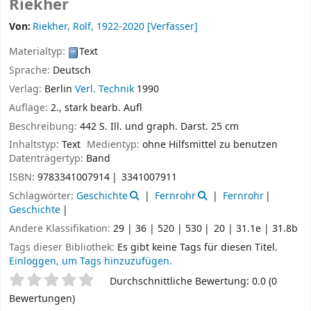
Riekher
Von:
Riekher, Rolf
, 1922-2020
[Verfasser]
Materialtyp:
Text
Sprache:
Deutsch
Verlag:
Berlin
Verl. Technik
1990
Auflage:
2., stark bearb. Aufl
Beschreibung:
442 S. Ill. und graph. Darst. 25 cm
Inhaltstyp:
Text
Medientyp:
ohne Hilfsmittel zu benutzen
Datenträgertyp:
Band
ISBN:
9783341007914
3341007911
Schlagwörter:
Geschichte
Fernrohr
Fernrohr
Geschichte
Andere Klassifikation:
29 | 36 | 520 | 530
20 | 31.1e | 31.8b
Tags dieser Bibliothek:
Es gibt keine Tags für diesen Titel.
Einloggen, um Tags hinzuzufügen.
Sternchenbewertung
Durchschnittliche Bewertung: 0.0 (0
Bewertungen)