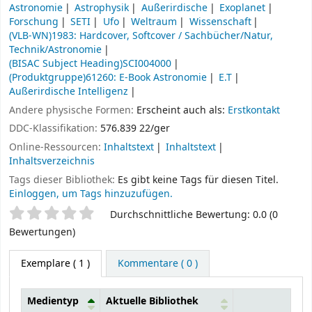
Astronomie
Astrophysik
Außerirdische
Exoplanet
Forschung
SETI
Ufo
Weltraum
Wissenschaft
(VLB-WN)1983: Hardcover, Softcover / Sachbücher/Natur,
Technik/Astronomie
(BISAC Subject Heading)SCI004000
(Produktgruppe)61260: E-Book Astronomie
E.T
Außerirdische Intelligenz
Andere physische Formen:
Erscheint auch als:
Erstkontakt
DDC-Klassifikation:
576.839 22/ger
Online-Ressourcen:
Inhaltstext
Inhaltstext
Inhaltsverzeichnis
Tags dieser Bibliothek:
Es gibt keine Tags für diesen Titel.
Einloggen, um Tags hinzuzufügen.
Sternchenbewertung
Durchschnittliche Bewertung: 0.0 (0
Bewertungen)
Exemplare
( 1 )
Kommentare ( 0 )
Medientyp
Aktuelle Bibliothek