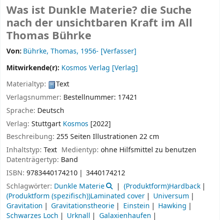
Was ist Dunkle Materie? die Suche
nach der unsichtbaren Kraft im All
Thomas Bührke
Von:
Bührke, Thomas
, 1956-
[Verfasser]
Mitwirkende(r):
Kosmos Verlag
[Verlag]
Materialtyp:
Text
Verlagsnummer:
Bestellnummer: 17421
Sprache:
Deutsch
Verlag:
Stuttgart
Kosmos
[2022]
Beschreibung:
255 Seiten Illustrationen 22 cm
Inhaltstyp:
Text
Medientyp:
ohne Hilfsmittel zu benutzen
Datenträgertyp:
Band
ISBN:
9783440174210
3440174212
Schlagwörter:
Dunkle Materie
(Produktform)Hardback
(Produktform (spezifisch))Laminated cover
Universum
Gravitation
Gravitationstheorie
Einstein
Hawking
Schwarzes Loch
Urknall
Galaxienhaufen