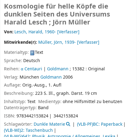
Kosmologie für helle Köpfe die
dunklen Seiten des Universums
Harald Lesch ; Jörn Müller
Von:
Lesch, Harald
, 1960-
[Verfasser]
Mitwirkende(r):
Müller, Jörn
, 1939-
[Verfasser]
Materialtyp:
Text
Sprache:
Deutsch
Reihen:
α Centauri
|
Goldmann
; 15382 : Original
Verlag:
München
Goldmann
2006
Auflage:
Orig.-Ausg., 1. Aufl
Beschreibung:
223 S. Ill., graph. Darst. 19 cm
Inhaltstyp:
Text
Medientyp:
ohne Hilfsmittel zu benutzen
Datenträgertyp:
Band
ISBN:
9783442153824
3442153824
Schlagwörter:
Dunkle Materie
(VLB-PF)BC: Paperback
(VLB-WI)2: Taschenbuch
(VLB-WG)642: Physik, Astronomie / Allgemeines, Lexika