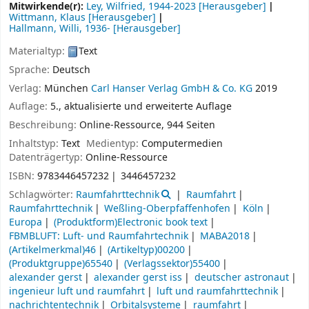
Mitwirkende(r):
Ley, Wilfried
, 1944-2023
[Herausgeber]
Wittmann, Klaus
[Herausgeber]
Hallmann, Willi
, 1936-
[Herausgeber]
Materialtyp:
Text
Sprache:
Deutsch
Verlag:
München
Carl Hanser Verlag GmbH & Co. KG
2019
Auflage:
5., aktualisierte und erweiterte Auflage
Beschreibung:
Online-Ressource, 944 Seiten
Inhaltstyp:
Text
Medientyp:
Computermedien
Datenträgertyp:
Online-Ressource
ISBN:
9783446457232
3446457232
Schlagwörter:
Raumfahrttechnik
Raumfahrt
Raumfahrttechnik
Weßling-Oberpfaffenhofen
Köln
Europa
(Produktform)Electronic book text
FBMBLUFT: Luft- und Raumfahrtechnik
MABA2018
(Artikelmerkmal)46
(Artikeltyp)00200
(Produktgruppe)65540
(Verlagssektor)55400
alexander gerst
alexander gerst iss
deutscher astronaut
ingenieur luft und raumfahrt
luft und raumfahrttechnik
nachrichtentechnik
Orbitalsysteme
raumfahrt