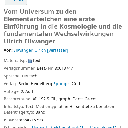
ISBD
Vom Universum zu den
Elementarteilchen eine erste
Einführung in die Kosmologie und die
fundamentalen Wechselwirkungen
Ulrich Ellwanger
Von:
Ellwanger, Ulrich
[Verfasser]
Materialtyp:
Text
Verlagsnummer:
Best.-Nr. 80013747
Sprache:
Deutsch
Verlag:
Berlin
Heidelberg
Springer
2011
Auflage:
2. Aufl
Beschreibung:
XI, 192 S. Ill., graph. Darst. 24 cm
Inhaltstyp:
Text
Medientyp:
ohne Hilfsmittel zu benutzen
Datenträgertyp:
Band
ISBN:
9783642157981
Schlagwörter:
Elementarteilchenphysik
Kosmologie