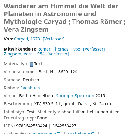
Wanderer am Himmel die Welt der
Planeten in Astronomie und
Mythologie
Caryad ; Thomas Römer ;
Vera Zingsem
Von:
Caryad
, 1973-
[Verfasser]
Mitwirkende(r):
Römer, Thomas
, 1965-
[Verfasser]
Zingsem, Vera
, 1954-
[Verfasser]
Materialtyp:
Text
Verlagsnummer:
Best.-Nr.: 86291124
Sprache:
Deutsch
Reihen:
Sachbuch
Verlag:
Berlin
Heidelberg
Springer Spektrum
2015
Beschreibung:
XIV, 339 S. Ill., graph. Darst., Kt. 24 cm
Inhaltstyp:
Text
Medientyp:
ohne Hilfsmittel zu benutzen
Datenträgertyp:
Band
ISBN:
9783642553424
3642553427