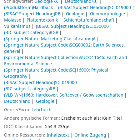
Schlagwörter:
Geologie
Deutschland
(Produktform)Hardback
(BISAC Subject Heading)SCI019000
(BISAC Subject Heading)RB
Geologie
Geomorphologie
Molasse
Plattentektonik
Schichtstufenlandschaft
Vulkanismus
(BISAC Subject Heading)SCI030000
(BIC subject category)RGB
(Springer Nature Marketing Classification)A
(Springer Nature Subject Code)SCG00002: Earth Sciences,
general
(Springer Nature Subject Collection)SUCO11646: Earth and
Environmental Science
(Springer Nature Subject Code)SCJ16000: Physical
Geography
(BISAC Subject Heading)SCI019000
(BIC subject category)RB
(VLB-WN)1660: Hardcover, Softcover / Geowissenschaften
Deutschland
Geologie
Genre/Form:
Lehrbuch
Andere physische Formen:
Erscheint auch als: Kein Titel
DDC-Klassifikation:
554.3 23/ger
Online-Ressourcen:
Inhaltstext
Online-Zugang