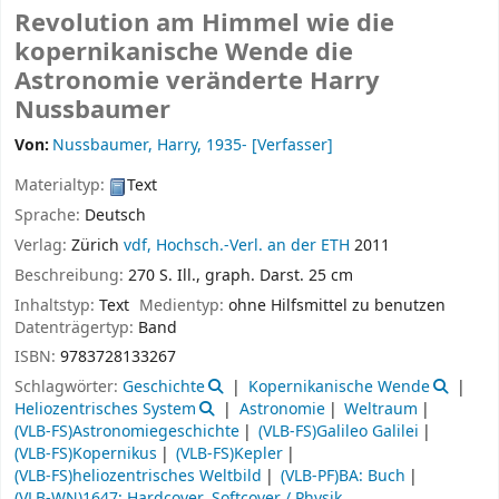
Revolution am Himmel wie die
kopernikanische Wende die
Astronomie veränderte
Harry
Nussbaumer
Von:
Nussbaumer, Harry
, 1935-
[Verfasser]
Materialtyp:
Text
Sprache:
Deutsch
Verlag:
Zürich
vdf, Hochsch.-Verl. an der ETH
2011
Beschreibung:
270 S. Ill., graph. Darst. 25 cm
Inhaltstyp:
Text
Medientyp:
ohne Hilfsmittel zu benutzen
Datenträgertyp:
Band
ISBN:
9783728133267
Schlagwörter:
Geschichte
Kopernikanische Wende
Heliozentrisches System
Astronomie
Weltraum
(VLB-FS)Astronomiegeschichte
(VLB-FS)Galileo Galilei
(VLB-FS)Kopernikus
(VLB-FS)Kepler
(VLB-FS)heliozentrisches Weltbild
(VLB-PF)BA: Buch
(VLB-WN)1647: Hardcover, Softcover / Physik,