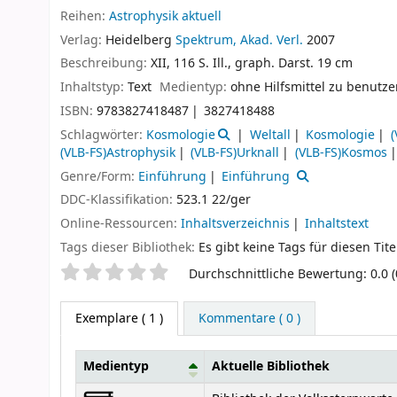
Reihen:
Astrophysik aktuell
Verlag:
Heidelberg
Spektrum, Akad. Verl.
2007
Beschreibung:
XII, 116 S. Ill., graph. Darst. 19 cm
Inhaltstyp:
Text
Medientyp:
ohne Hilfsmittel zu benutz
ISBN:
9783827418487
3827418488
Schlagwörter:
Kosmologie
Weltall
Kosmologie
(
(VLB-FS)Astrophysik
(VLB-FS)Urknall
(VLB-FS)Kosmos
Genre/Form:
Einführung
Einführung
DDC-Klassifikation:
523.1 22/ger
Online-Ressourcen:
Inhaltsverzeichnis
Inhaltstext
Tags dieser Bibliothek:
Es gibt keine Tags für diesen Tite
Sternchenbewertung
Durchschnittliche Bewertung: 0.0 
Exemplare
( 1 )
Kommentare ( 0 )
Medientyp
Aktuelle Bibliothek
Exemplare