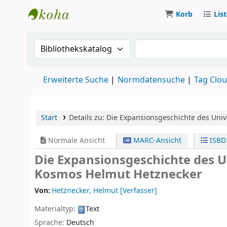
Korb
Lis
Koha
Suche im Katalog nach:
Suche im Katalog
Erweiterte Suche
Normdatensuche
Tag Clo
Start
Details zu:
Die Expansionsgeschichte des Uni
Normale Ansicht
MARC-Ansicht
ISBD
Die Expansionsgeschichte des
Kosmos
Helmut Hetznecker
Von:
Hetznecker, Helmut
[Verfasser]
Materialtyp:
Text
Sprache:
Deutsch