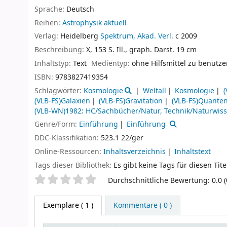
Sprache:
Deutsch
Reihen:
Astrophysik aktuell
Verlag:
Heidelberg
Spektrum, Akad. Verl.
c 2009
Beschreibung:
X, 153 S. Ill., graph. Darst. 19 cm
Inhaltstyp:
Text
Medientyp:
ohne Hilfsmittel zu benutz
ISBN:
9783827419354
Schlagwörter:
Kosmologie
Weltall
Kosmologie
(
(VLB-FS)Galaxien
(VLB-FS)Gravitation
(VLB-FS)Quanten
(VLB-WN)1982: HC/Sachbücher/Natur, Technik/Naturwiss
Genre/Form:
Einführung
Einführung
DDC-Klassifikation:
523.1 22/ger
Online-Ressourcen:
Inhaltsverzeichnis
Inhaltstext
Tags dieser Bibliothek:
Es gibt keine Tags für diesen Tite
Sternchenbewertung
Durchschnittliche Bewertung: 0.0 
Exemplare
( 1 )
Kommentare ( 0 )