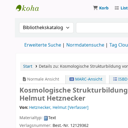
Korb
Lis
Koha
Suche im Katalog nach:
Suche im Katalog
Erweiterte Suche
Normdatensuche
Tag Clo
Start
Details zu:
Kosmologische Strukturbildung
von
Normale Ansicht
MARC-Ansicht
ISBD
Kosmologische Strukturbildung
Helmut Hetznecker
Von:
Hetznecker, Helmut
[Verfasser]
Materialtyp:
Text
Verlagsnummer:
Best.-Nr. 12129362