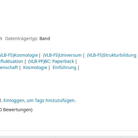
en
Datenträgertyp:
Band
VLB-FS)Kosmologie
(VLB-FS)Universum
(VLB-FS)Strukturbildung
fluktuation
(VLB-PF)BC: Paperback
enschaft
Kosmologie
Einführung
l.
Einloggen, um Tags hinzuzufügen.
(0 Bewertungen)