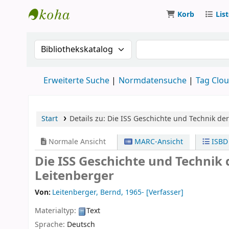
Korb
Lis
Koha
Suche im Katalog nach:
Suche im Katalog
Erweiterte Suche
Normdatensuche
Tag Clo
Start
Details zu:
Die ISS
Geschichte und Technik der
Normale Ansicht
MARC-Ansicht
ISBD
Die ISS Geschichte und Technik
Leitenberger
Von:
Leitenberger, Bernd
, 1965-
[Verfasser]
Materialtyp:
Text
Sprache:
Deutsch