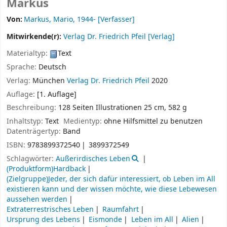
Markus
Von:
Markus, Mario
, 1944-
[Verfasser]
Mitwirkende(r):
Verlag Dr. Friedrich Pfeil
[Verlag]
Materialtyp:
Text
Sprache:
Deutsch
Verlag:
München
Verlag Dr. Friedrich Pfeil
2020
Auflage:
[1. Auflage]
Beschreibung:
128 Seiten Illustrationen 25 cm, 582 g
Inhaltstyp:
Text
Medientyp:
ohne Hilfsmittel zu benutzen
Datenträgertyp:
Band
ISBN:
9783899372540
3899372549
Schlagwörter:
Außerirdisches Leben
(Produktform)Hardback
(Zielgruppe)Jeder, der sich dafür interessiert, ob Leben im All
existieren kann und der wissen möchte, wie diese Lebewesen
aussehen werden
Extraterrestrisches Leben
Raumfahrt
Ursprung des Lebens
Eismonde
Leben im All
Alien