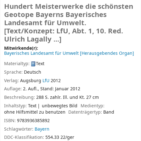
Hundert Meisterwerke die schönsten
Geotope Bayerns
Bayerisches
Landesamt für Umwelt.
[Text/Konzept: LfU, Abt. 1, 10. Red.
Ulrich Lagally ...]
Mitwirkende(r):
Bayerisches Landesamt für Umwelt
[Herausgebendes Organ]
Materialtyp:
Text
Sprache:
Deutsch
Verlag:
Augsburg
LfU
2012
Auflage:
2. Aufl., Stand: Januar 2012
Beschreibung:
288 S. zahlr. Ill. und Kt. 27 cm
Inhaltstyp:
Text
unbewegtes Bild
Medientyp:
ohne Hilfsmittel zu benutzen
Datenträgertyp:
Band
ISBN:
9783936385892
Schlagwörter:
Bayern
DDC-Klassifikation:
554.33 22/ger